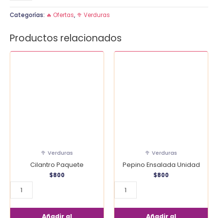
Categorías:
🔥 Ofertas
,
🥦 Verduras
Productos relacionados
Cilantro
Pepino
Paquete
Ensalada
cantidad
Unidad
cantidad
🥦 Verduras
🥦 Verduras
Cilantro Paquete
Pepino Ensalada Unidad
$
800
$
800
Añadir al
Añadir al