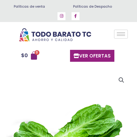
Ir
Políticas de venta
Políticas de Despacho
al
contenido
$
0
VER OFERTAS
Lechuga
Costina
Unidad
cantidad