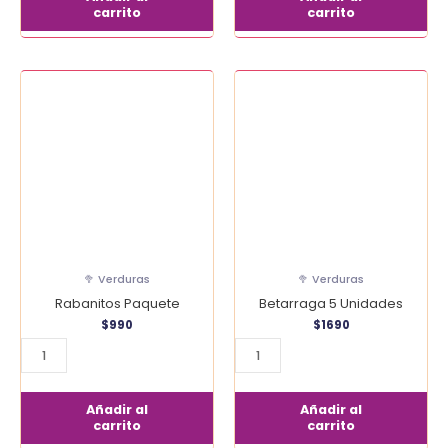
carrito
carrito
Rabanitos
Betarraga
Paquete
5
cantidad
Unidades
cantidad
🥦 Verduras
🥦 Verduras
Rabanitos Paquete
Betarraga 5 Unidades
$
990
$
1690
Añadir al
Añadir al
carrito
carrito