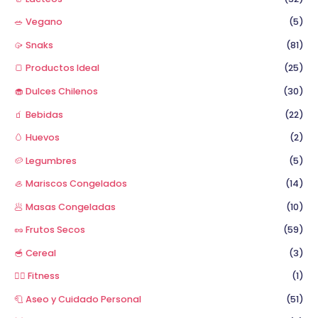
🥗 Vegano
(5)
🥠 Snaks
(81)
🍞 Productos Ideal
(25)
🧁 Dulces Chilenos
(30)
🧃 Bebidas
(22)
🥚 Huevos
(2)
🥔 Legumbres
(5)
🦪 Mariscos Congelados
(14)
🥟 Masas Congeladas
(10)
🥜 Frutos Secos
(59)
🥣 Cereal
(3)
🏋️‍♂️ Fitness
(1)
🧻 Aseo y Cuidado Personal
(51)