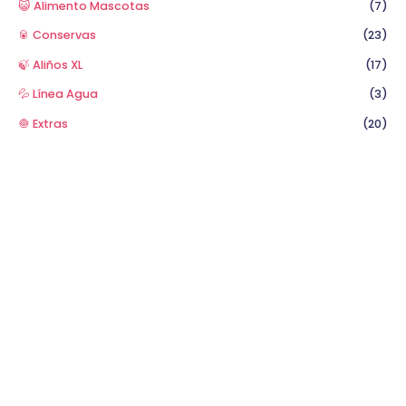
😺 Alimento Mascotas
(7)
🥫 Conservas
(23)
🍃 Aliños XL
(17)
💦 Línea Agua
(3)
🧅 Extras
(20)