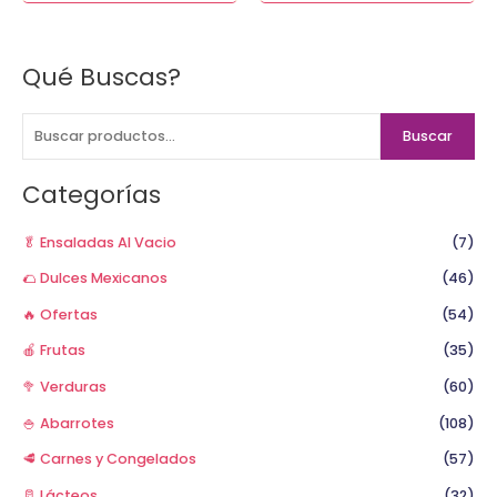
Qué Buscas?
B
u
s
Buscar
c
a
Categorías
r
p
🥬 Ensaladas Al Vacio
(7)
o
🌮 Dulces Mexicanos
(46)
r
🔥 Ofertas
(54)
:
🍎 Frutas
(35)
🥦 Verduras
(60)
🍚 Abarrotes
(108)
🥩 Carnes y Congelados
(57)
🥛 Lácteos
(32)