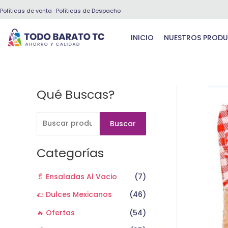
Ir
Políticas de venta
Políticas de Despacho
al
contenido
INICIO
NUESTROS PROD
Qué Buscas?
B
u
s
Buscar
c
a
Categorías
r
🥬 Ensaladas Al Vacio
(7)
p
o
🌮 Dulces Mexicanos
(46)
r
🔥 Ofertas
(54)
: