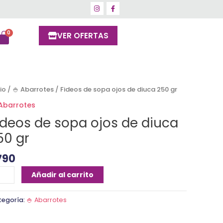
VER OFERTAS
deos
cio
/
🍚 Abarrotes
/ Fideos de sopa ojos de diuca 250 gr
 Abarrotes
pa
ideos de sopa ojos de diuca
os
50 gr
uca
790
0
Añadir al carrito
ntidad
tegoría:
🍚 Abarrotes