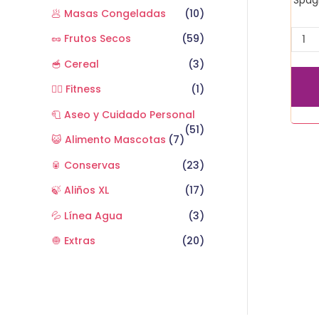
🥟 Masas Congeladas
(10)
🥜 Frutos Secos
(59)
🥣 Cereal
(3)
🏋️‍♂️ Fitness
(1)
🧻 Aseo y Cuidado Personal
(51)
😺 Alimento Mascotas
(7)
🥫 Conservas
(23)
🍃 Aliños XL
(17)
💦 Línea Agua
(3)
🧅 Extras
(20)