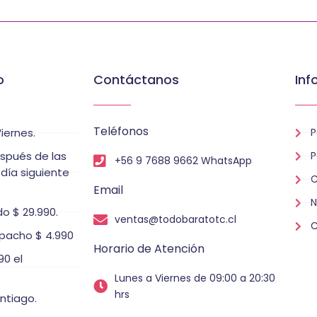
o
Contáctanos
Inf
Teléfonos
iernes.
P
espués de las
P
+56 9 7688 9662 WhatsApp
 día siguiente
C
Email
N
o $ 29.990.
ventas@todobaratotc.cl
C
pacho $ 4.990
Horario de Atención
0 el
Lunes a Viernes de 09:00 a 20:30
hrs
ntiago.