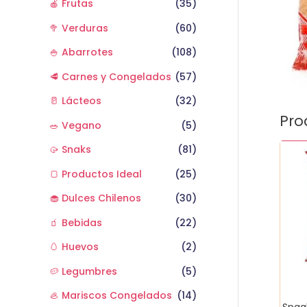
🍎 Frutas
(35)
🥦 Verduras
(60)
🍚 Abarrotes
(108)
🥩 Carnes y Congelados
(57)
🥛 Lácteos
(32)
Pro
🥗 Vegano
(5)
Spagh
🥠 Snaks
(81)
caroz
🍞 Productos Ideal
(25)
n5
400
🧁 Dulces Chilenos
(30)
gr
🧃 Bebidas
(22)
cant
🥚 Huevos
(2)
🥔 Legumbres
(5)
🦪 Mariscos Congelados
(14)
Spagh