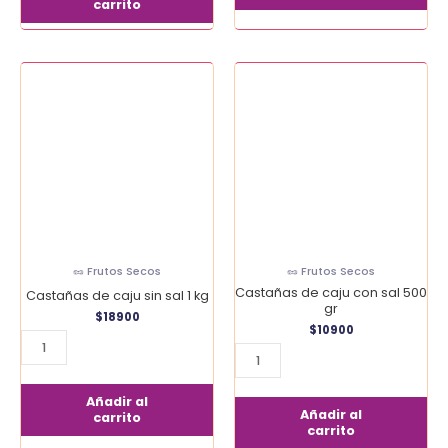
carrito
Castañas
Castañas
de
de
caju
caju
sin
con
sal
sal
1
500
kg
gr
cantidad
cantidad
🥜 Frutos Secos
🥜 Frutos Secos
Castañas de caju con sal 500
Castañas de caju sin sal 1 kg
gr
$
18900
$
10900
Añadir al
Añadir al
carrito
carrito