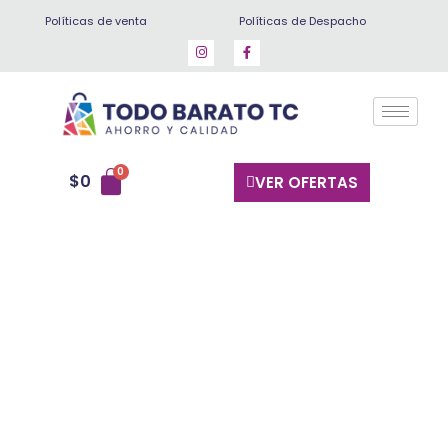
Ir
Políticas de venta
Políticas de Despacho
al
contenido
$
0
VER OFERTAS
Curahua
500
gr
cantidad