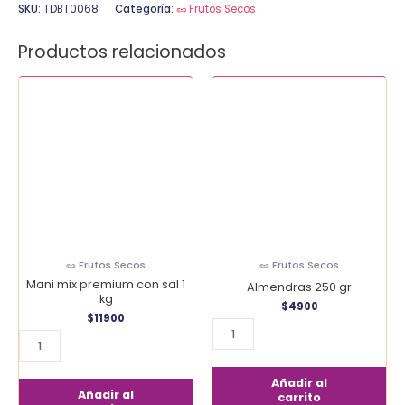
SKU:
TDBT0068
Categoría:
🥜 Frutos Secos
Productos relacionados
Mani
Almendras
mix
250
premium
gr
con
cantidad
sal
1
kg
cantidad
🥜 Frutos Secos
🥜 Frutos Secos
Mani mix premium con sal 1
Almendras 250 gr
kg
$
4900
$
11900
Añadir al
Añadir al
carrito