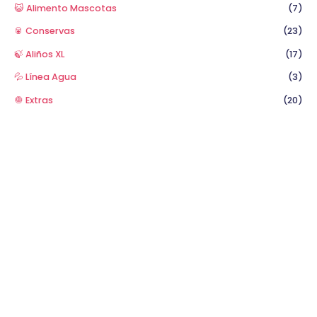
😺 Alimento Mascotas
(7)
🥫 Conservas
(23)
🍃 Aliños XL
(17)
💦 Línea Agua
(3)
🧅 Extras
(20)