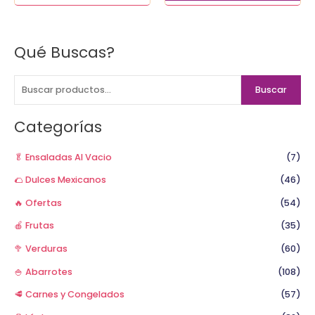
Qué Buscas?
B
u
s
Buscar
c
a
Categorías
r
p
🥬 Ensaladas Al Vacio
(7)
o
🌮 Dulces Mexicanos
(46)
r
🔥 Ofertas
(54)
:
🍎 Frutas
(35)
🥦 Verduras
(60)
🍚 Abarrotes
(108)
🥩 Carnes y Congelados
(57)