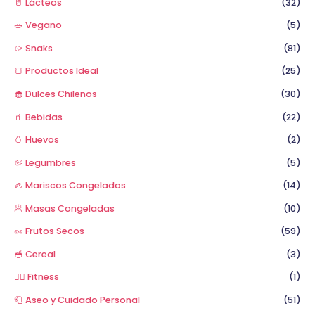
🥛 Lácteos
(32)
🥗 Vegano
(5)
🥠 Snaks
(81)
🍞 Productos Ideal
(25)
🧁 Dulces Chilenos
(30)
🧃 Bebidas
(22)
🥚 Huevos
(2)
🥔 Legumbres
(5)
🦪 Mariscos Congelados
(14)
🥟 Masas Congeladas
(10)
🥜 Frutos Secos
(59)
🥣 Cereal
(3)
🏋️‍♂️ Fitness
(1)
🧻 Aseo y Cuidado Personal
(51)