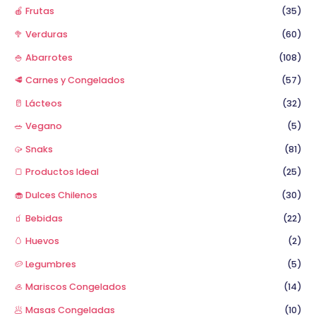
🍎 Frutas
(35)
🥦 Verduras
(60)
🍚 Abarrotes
(108)
🥩 Carnes y Congelados
(57)
🥛 Lácteos
(32)
🥗 Vegano
(5)
🥠 Snaks
(81)
🍞 Productos Ideal
(25)
🧁 Dulces Chilenos
(30)
🧃 Bebidas
(22)
🥚 Huevos
(2)
🥔 Legumbres
(5)
🦪 Mariscos Congelados
(14)
🥟 Masas Congeladas
(10)