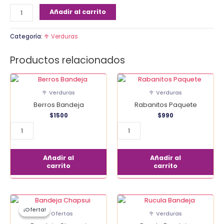
Añadir al carrito
Categoría:
🥦 Verduras
Productos relacionados
Berros
Rabanitos
Bandeja
Paquete
🥦 Verduras
🥦 Verduras
cantidad
cantidad
Berros Bandeja
Rabanitos Paquete
$
1500
$
990
Añadir al
Añadir al
carrito
carrito
El
El
Bandeja
Rucula
precio
precio
¡Oferta!
¡Oferta!
Chapsui
Bandeja
original
actual
🔥 Ofertas
🥦 Verduras
era:
es:
cantidad
cantidad