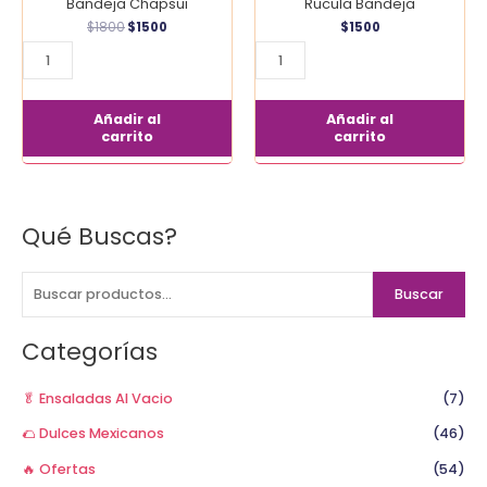
Bandeja Chapsui
Rucula Bandeja
$1800.
$1500.
$
1800
$
1500
$
1500
Añadir al
Añadir al
carrito
carrito
Qué Buscas?
B
u
s
Buscar
c
a
Categorías
r
p
🥬 Ensaladas Al Vacio
(7)
o
🌮 Dulces Mexicanos
(46)
r
🔥 Ofertas
(54)
: