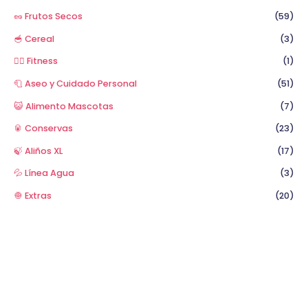
🥜 Frutos Secos
(59)
🥣 Cereal
(3)
🏋️‍♂️ Fitness
(1)
🧻 Aseo y Cuidado Personal
(51)
😺 Alimento Mascotas
(7)
🥫 Conservas
(23)
🍃 Aliños XL
(17)
💦 Línea Agua
(3)
🧅 Extras
(20)