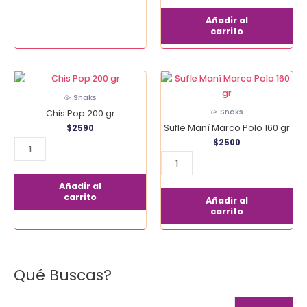
Añadir al
carrito
Chis
Sufle
Pop
Maní
🥠 Snaks
200
Marco
🥠 Snaks
Chis Pop 200 gr
gr
Polo
Sufle Maní Marco Polo 160 gr
$
2590
cantidad
160
$
2500
gr
cantidad
Añadir al
carrito
Añadir al
carrito
Qué Buscas?
B
u
s