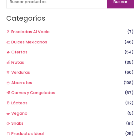
Buscar
c
a
Categorías
r
p
🥬 Ensaladas Al Vacio
(7)
o
🌮 Dulces Mexicanos
(46)
r
🔥 Ofertas
(54)
:
🍎 Frutas
(35)
🥦 Verduras
(60)
🍚 Abarrotes
(108)
🥩 Carnes y Congelados
(57)
🥛 Lácteos
(32)
🥗 Vegano
(5)
🥠 Snaks
(81)
🍞 Productos Ideal
(25)