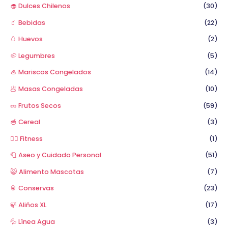
🧁 Dulces Chilenos
(30)
🧃 Bebidas
(22)
🥚 Huevos
(2)
🥔 Legumbres
(5)
🦪 Mariscos Congelados
(14)
🥟 Masas Congeladas
(10)
🥜 Frutos Secos
(59)
🥣 Cereal
(3)
🏋️‍♂️ Fitness
(1)
🧻 Aseo y Cuidado Personal
(51)
😺 Alimento Mascotas
(7)
🥫 Conservas
(23)
🍃 Aliños XL
(17)
💦 Línea Agua
(3)