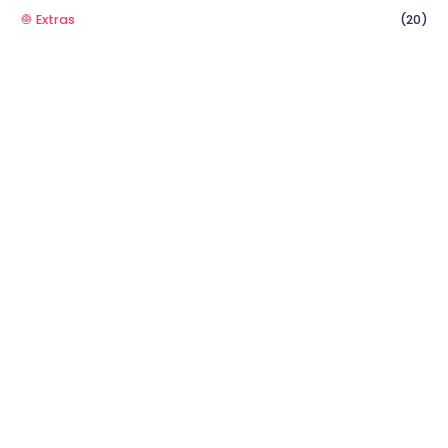
🧅 Extras
(20)