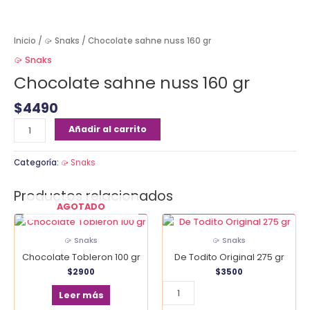
Inicio
/
🥠 Snaks
/ Chocolate sahne nuss 160 gr
🥠 Snaks
Chocolate sahne nuss 160 gr
$
4490
Añadir al carrito
Categoría:
🥠 Snaks
Productos relacionados
AGOTADO
De
Todito
🥠 Snaks
🥠 Snaks
Original
Chocolate Tobleron 100 gr
De Todito Original 275 gr
275
$
2900
$
3500
gr
cantidad
Leer más