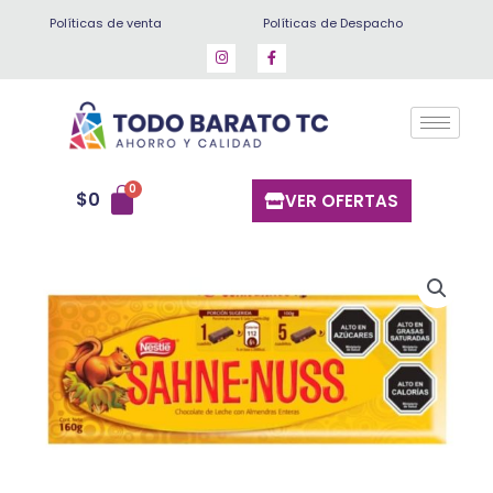
Ir
Políticas de venta
Políticas de Despacho
al
contenido
$
0
VER OFERTAS
Chocolate
sahne
nuss
160
gr
cantidad