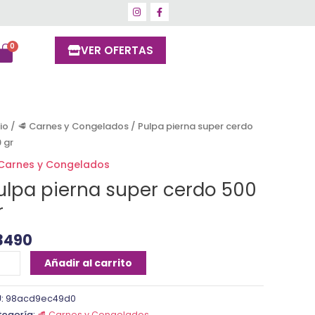
VER OFERTAS
lpa
cio
/
🥩 Carnes y Congelados
/ Pulpa pierna super cerdo
erna
 gr
per
 Carnes y Congelados
rdo
ulpa pierna super cerdo 500
0
r
ntidad
3490
Añadir al carrito
U:
98acd9ec49d0
tegoría:
🥩 Carnes y Congelados