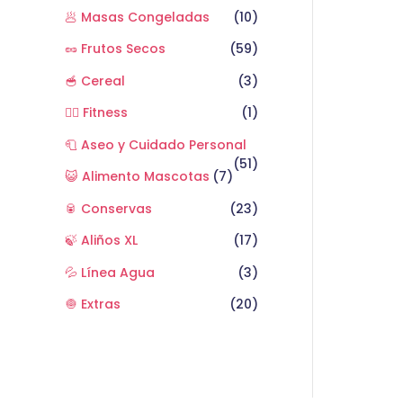
🥟 Masas Congeladas
(10)
🥜 Frutos Secos
(59)
🥣 Cereal
(3)
🏋️‍♂️ Fitness
(1)
🧻 Aseo y Cuidado Personal
(51)
😺 Alimento Mascotas
(7)
🥫 Conservas
(23)
🍃 Aliños XL
(17)
💦 Línea Agua
(3)
🧅 Extras
(20)