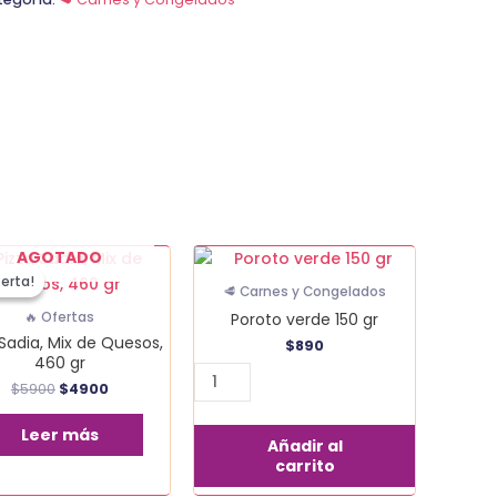
El
El
Poroto
AGOTADO
precio
precio
verde
ferta!
ferta!
original
actual
🥩 Carnes y Congelados
era:
es:
150
Poroto verde 150 gr
🔥 Ofertas
$5900.
$4900.
gr
 Sadia, Mix de Quesos,
$
890
cantidad
460 gr
$
5900
$
4900
Leer más
Añadir al
carrito