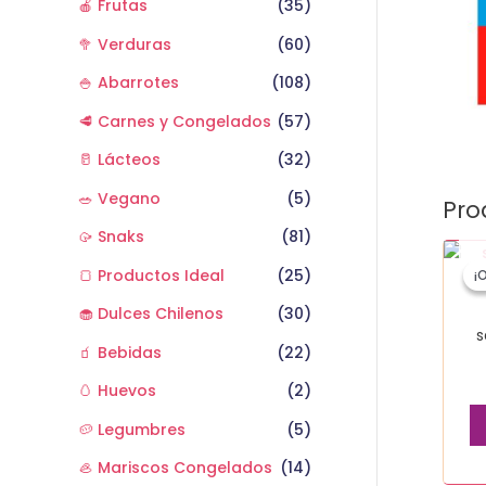
🍎 Frutas
(35)
🥦 Verduras
(60)
🍚 Abarrotes
(108)
🥩 Carnes y Congelados
(57)
🥛 Lácteos
(32)
🥗 Vegano
(5)
Pro
🥠 Snaks
(81)
🍞 Productos Ideal
(25)
¡
¡
🧁 Dulces Chilenos
(30)
s
🧃 Bebidas
(22)
🥚 Huevos
(2)
🥔 Legumbres
(5)
🦪 Mariscos Congelados
(14)