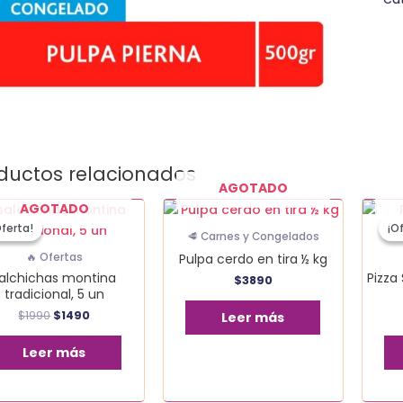
ductos relacionados
AGOTADO
El
El
AGOTADO
precio
precio
Oferta!
Oferta!
¡O
¡O
original
actual
🥩 Carnes y Congelados
era:
es:
Pulpa cerdo en tira ½ kg
🔥 Ofertas
$1990.
$1490.
alchichas montina
Pizza
$
3890
tradicional, 5 un
$
1990
$
1490
Leer más
Leer más