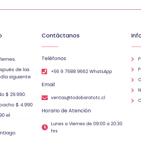
o
Contáctanos
Inf
Teléfonos
iernes.
P
espués de las
P
+56 9 7688 9662 WhatsApp
 día siguiente
C
Email
N
o $ 29.990.
ventas@todobaratotc.cl
C
pacho $ 4.990
Horario de Atención
0 el
Lunes a Viernes de 09:00 a 20:30
hrs
ntiago.