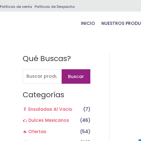
Ir
Políticas de venta
Políticas de Despacho
al
contenido
INICIO
NUESTROS PROD
Qué Buscas?
B
u
s
Buscar
c
a
Categorías
r
🥬 Ensaladas Al Vacio
(7)
p
o
🌮 Dulces Mexicanos
(46)
r
🔥 Ofertas
(54)
: