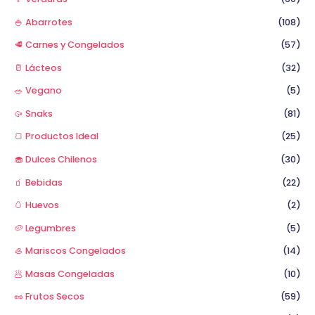
🍚 Abarrotes
(108)
🥩 Carnes y Congelados
(57)
🥛 Lácteos
(32)
🥗 Vegano
(5)
🥠 Snaks
(81)
🍞 Productos Ideal
(25)
🧁 Dulces Chilenos
(30)
🧃 Bebidas
(22)
🥚 Huevos
(2)
🥔 Legumbres
(5)
🦪 Mariscos Congelados
(14)
🥟 Masas Congeladas
(10)
🥜 Frutos Secos
(59)