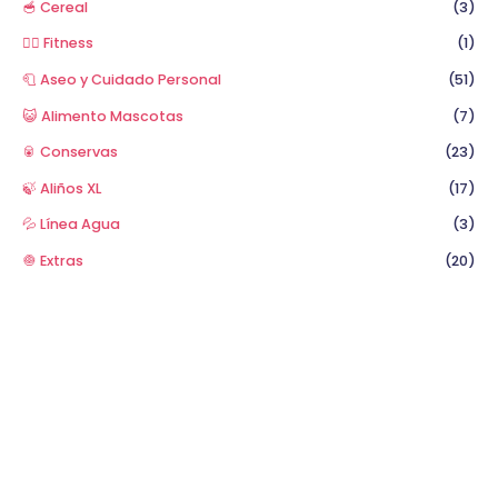
🥣 Cereal
(3)
🏋️‍♂️ Fitness
(1)
🧻 Aseo y Cuidado Personal
(51)
😺 Alimento Mascotas
(7)
🥫 Conservas
(23)
🍃 Aliños XL
(17)
💦 Línea Agua
(3)
🧅 Extras
(20)