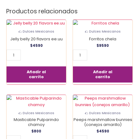
Productos relacionados
Jelly
Forritos
belly
chela
🌮 Dulces Mexicanos
🌮 Dulces Mexicanos
20
cantidad
Jelly belly 20 flavors ee.uu
Forritos chela
flavors
$
4590
$
9590
ee.uu
cantidad
Añadir al
Añadir al
carrito
carrito
Masticable
Peeps
Pulparindo
marshmallow
chamoy
bunnies
🌮 Dulces Mexicanos
🌮 Dulces Mexicanos
cantidad
(conejos
Masticable Pulparindo
Peeps marshmallow bunnies
amarillo)
chamoy
(conejos amarillo)
cantidad
$
800
$
4590