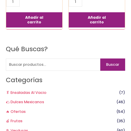
Añadir al
Añadir al
carrito
carrito
Qué Buscas?
B
u
s
Buscar
c
a
Categorías
r
p
🥬 Ensaladas Al Vacio
(7)
o
🌮 Dulces Mexicanos
(46)
r
🔥 Ofertas
(54)
:
🍎 Frutas
(35)
🥦 Verduras
(60)