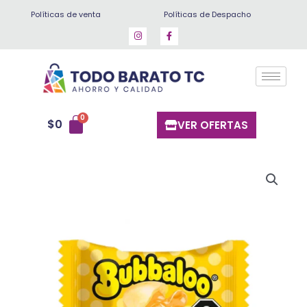
Ir
Políticas de venta
Políticas de Despacho
al
contenido
$
0
VER OFERTAS
Chicles
bubbaloo
platano
cantidad