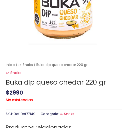
Inicio
/
🥠 Snaks
/ Buka dip queso chedar 220 gr
🥠 Snaks
Buka dip queso chedar 220 gr
$
2990
Sin existencias
SKU:
9af19af77149
Categoría:
🥠 Snaks
Productos relacionados