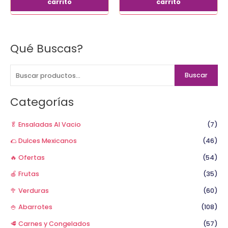
carrito
carrito
Qué Buscas?
B
u
s
Buscar
c
a
Categorías
r
p
🥬 Ensaladas Al Vacio
(7)
o
🌮 Dulces Mexicanos
(46)
r
🔥 Ofertas
(54)
:
🍎 Frutas
(35)
🥦 Verduras
(60)
🍚 Abarrotes
(108)
🥩 Carnes y Congelados
(57)