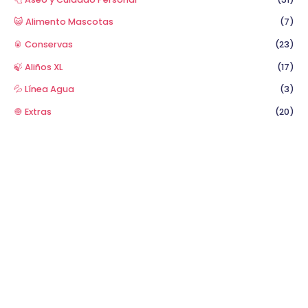
😺 Alimento Mascotas
(7)
🥫 Conservas
(23)
🍃 Aliños XL
(17)
💦 Línea Agua
(3)
🧅 Extras
(20)