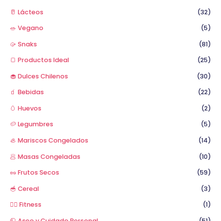
🥛 Lácteos
(32)
🥗 Vegano
(5)
🥠 Snaks
(81)
🍞 Productos Ideal
(25)
🧁 Dulces Chilenos
(30)
🧃 Bebidas
(22)
🥚 Huevos
(2)
🥔 Legumbres
(5)
🦪 Mariscos Congelados
(14)
🥟 Masas Congeladas
(10)
🥜 Frutos Secos
(59)
🥣 Cereal
(3)
🏋️‍♂️ Fitness
(1)
🧻 Aseo y Cuidado Personal
(51)