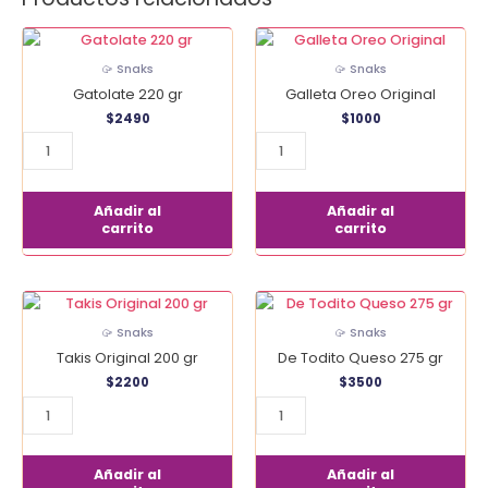
Gatolate
Galleta
220
Oreo
🥠 Snaks
🥠 Snaks
gr
Original
Gatolate 220 gr
Galleta Oreo Original
cantidad
cantidad
$
2490
$
1000
Añadir al
Añadir al
carrito
carrito
Takis
De
Original
Todito
🥠 Snaks
🥠 Snaks
200
Queso
Takis Original 200 gr
De Todito Queso 275 gr
gr
275
$
2200
$
3500
cantidad
gr
cantidad
Añadir al
Añadir al