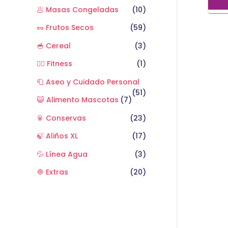
🥟 Masas Congeladas
(10)
🥜 Frutos Secos
(59)
🥣 Cereal
(3)
🏋️‍♂️ Fitness
(1)
🧻 Aseo y Cuidado Personal
(51)
😺 Alimento Mascotas
(7)
🥫 Conservas
(23)
🍃 Aliños XL
(17)
💦 Línea Agua
(3)
🧅 Extras
(20)