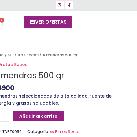
VER OFERTAS
mendras
cio
/
🥜 Frutos Secos
/ Almendras 500 gr
0
 Frutos Secos
lmendras 500 gr
ntidad
8900
mendras seleccionadas de alta calidad, fuente de
ergía y grasas saludables.
Añadir al carrito
U:
TDBT0056
Categoría:
🥜 Frutos Secos