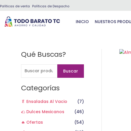
Ir
Políticas de venta
Políticas de Despacho
al
contenido
INICIO
NUESTROS PROD
Qué Buscas?
B
u
s
Buscar
c
a
Categorías
r
🥬 Ensaladas Al Vacio
(7)
p
o
🌮 Dulces Mexicanos
(46)
r
🔥 Ofertas
(54)
: