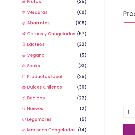
🍎 Frutas
(35)
🥦 Verduras
(60)
Pro
🍚 Abarrotes
(108)
Alme
1
🥩 Carnes y Congelados
(57)
kg
🥛 Lácteos
(32)
cant
🥗 Vegano
(5)
🥠 Snaks
(81)
🍞 Productos Ideal
(25)
🧁 Dulces Chilenos
(30)
🧃 Bebidas
(22)
🥚 Huevos
(2)
🥔 Legumbres
(5)
🦪 Mariscos Congelados
(14)