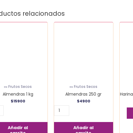
ductos relacionados
ndras
Almendras
250
gr
idad
cantidad
🥜 Frutos Secos
🥜 Frutos Secos
Almendras 1 kg
Almendras 250 gr
Harina
$
15900
$
4900
Añadir al
Añadir al