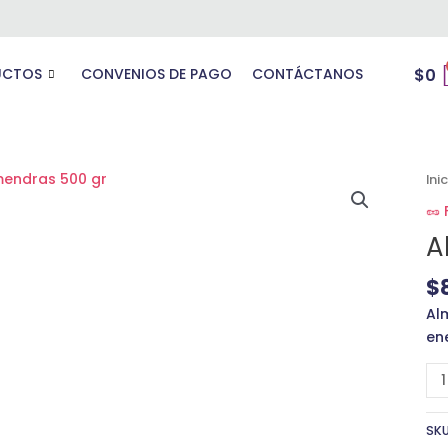
UCTOS
CONVENIOS DE PAGO
CONTÁCTANOS
$
0
Al
Ini
50
🥜
gr
A
ca
$
Al
en
SK