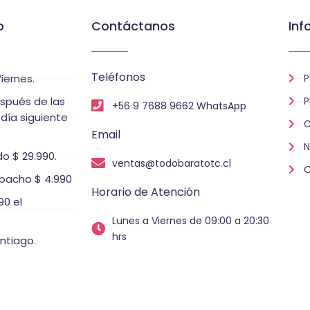
o
Contáctanos
Inf
Teléfonos
iernes.
P
espués de las
P
+56 9 7688 9662 WhatsApp
 día siguiente
C
Email
N
o $ 29.990.
ventas@todobaratotc.cl
C
pacho $ 4.990
Horario de Atención
0 el
Lunes a Viernes de 09:00 a 20:30
hrs
ntiago.