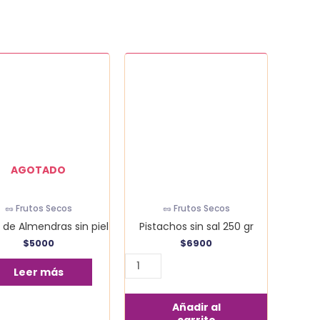
Pistachos
sin
sal
250
gr
cantidad
AGOTADO
🥜 Frutos Secos
🥜 Frutos Secos
 de Almendras sin piel
Pistachos sin sal 250 gr
$
5000
$
6900
Leer más
Añadir al