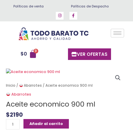
Ir
Políticas de venta
Políticas de Despacho
al
contenido
$
0
VER OFERTAS
Aceite
economico
900
Inicio
/
Abarrotes
/ Aceite economico 900 ml
ml
Abarrotes
cantidad
Aceite economico 900 ml
$
2190
Añadir al carrito