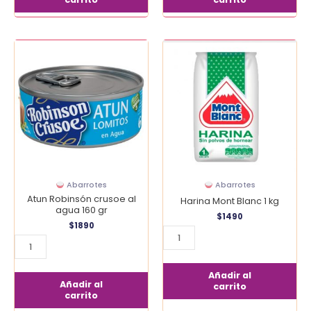
Atun
Harina
Robinsón
Mont
crusoe
Blanc
al
1
agua
kg
160
cantidad
gr
cantidad
Abarrotes
Abarrotes
Atun Robinsón crusoe al
Harina Mont Blanc 1 kg
agua 160 gr
$
1490
$
1890
Añadir al
Añadir al
carrito
carrito