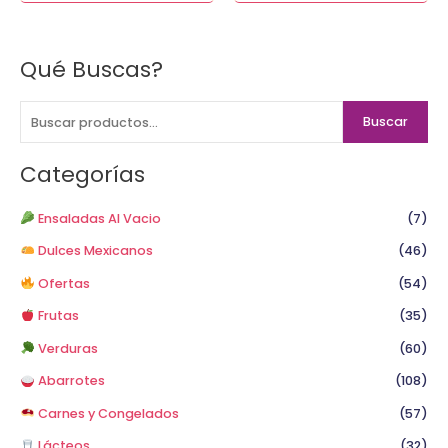
Qué Buscas?
B
u
s
Buscar
c
a
Categorías
r
p
Ensaladas Al Vacio
(7)
o
Dulces Mexicanos
(46)
r
Ofertas
(54)
:
Frutas
(35)
Verduras
(60)
Abarrotes
(108)
Carnes y Congelados
(57)
Lácteos
(32)