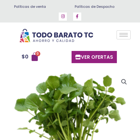
Ir
Políticas de venta
Políticas de Despacho
al
contenido
$
0
VER OFERTAS
Berros
Bandeja
cantidad