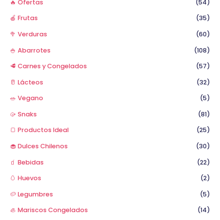
🔥 Ofertas
(54)
:
🍎 Frutas
(35)
🥦 Verduras
(60)
🍚 Abarrotes
(108)
🥩 Carnes y Congelados
(57)
🥛 Lácteos
(32)
🥗 Vegano
(5)
🥠 Snaks
(81)
🍞 Productos Ideal
(25)
🧁 Dulces Chilenos
(30)
🧃 Bebidas
(22)
🥚 Huevos
(2)
🥔 Legumbres
(5)
🦪 Mariscos Congelados
(14)