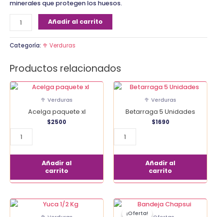
minerales que protegen los huesos.
Añadir al carrito
Categoría:
🥦 Verduras
Productos relacionados
Acelga
Betarraga
paquete
5
🥦 Verduras
🥦 Verduras
xl
Unidades
Acelga paquete xl
Betarraga 5 Unidades
cantidad
cantidad
$
2500
$
1690
Añadir al
Añadir al
carrito
carrito
El
El
Yuca
Bandeja
precio
precio
¡Oferta!
¡Oferta!
1/2
Chapsui
original
actual