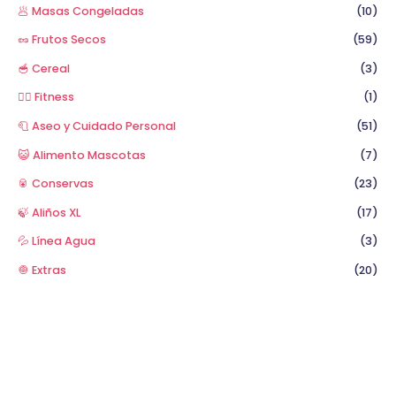
🥟 Masas Congeladas
(10)
🥜 Frutos Secos
(59)
🥣 Cereal
(3)
🏋️‍♂️ Fitness
(1)
🧻 Aseo y Cuidado Personal
(51)
😺 Alimento Mascotas
(7)
🥫 Conservas
(23)
🍃 Aliños XL
(17)
💦 Línea Agua
(3)
🧅 Extras
(20)