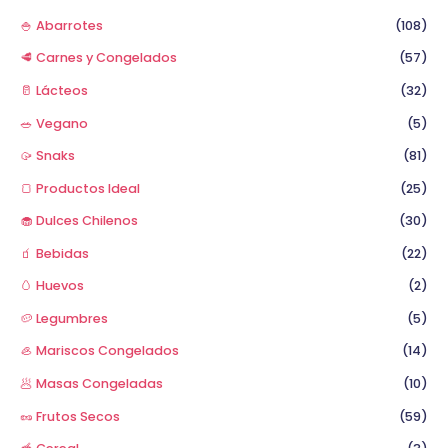
🍚 Abarrotes
(108)
🥩 Carnes y Congelados
(57)
🥛 Lácteos
(32)
🥗 Vegano
(5)
🥠 Snaks
(81)
🍞 Productos Ideal
(25)
🧁 Dulces Chilenos
(30)
🧃 Bebidas
(22)
🥚 Huevos
(2)
🥔 Legumbres
(5)
🦪 Mariscos Congelados
(14)
🥟 Masas Congeladas
(10)
🥜 Frutos Secos
(59)