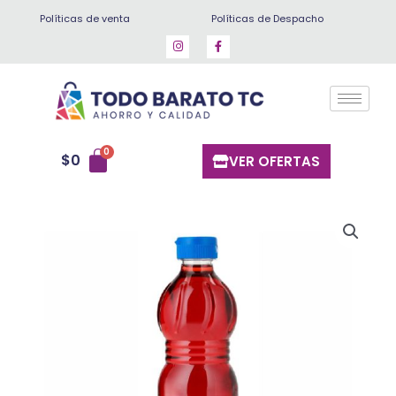
Ir
Políticas de venta
Políticas de Despacho
al
contenido
$
0
VER OFERTAS
Vinagre
vino
rosado
500
ml
traverso
cantidad