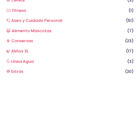
🥣 Cereal
(3)
🏋️‍♂️ Fitness
(1)
🧻 Aseo y Cuidado Personal
(51)
😺 Alimento Mascotas
(7)
🥫 Conservas
(23)
🍃 Aliños XL
(17)
💦 Línea Agua
(3)
🧅 Extras
(20)