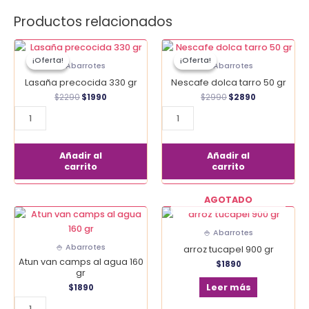
Productos relacionados
El
El
El
El
Lasaña
Nescafe
precio
precio
precio
precio
¡Oferta!
¡Oferta!
¡Oferta!
¡Oferta!
precocida
dolca
original
actual
original
actual
🍚 Abarrotes
🍚 Abarrotes
era:
es:
era:
es:
330
tarro
Lasaña precocida 330 gr
Nescafe dolca tarro 50 gr
$2290.
$1990.
$2990.
$2890.
gr
50
$
2290
$
1990
$
2990
$
2890
cantidad
gr
cantidad
Añadir al
Añadir al
carrito
carrito
AGOTADO
Atun
van
🍚 Abarrotes
camps
🍚 Abarrotes
arroz tucapel 900 gr
al
Atun van camps al agua 160
$
1890
agua
gr
160
Leer más
$
1890
gr