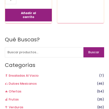
cantidad
Añadir al
carrito
Qué Buscas?
B
u
s
Buscar
c
a
Categorías
r
p
🥬 Ensaladas Al Vacio
(7)
o
🌮 Dulces Mexicanos
(46)
r
🔥 Ofertas
(54)
:
🍎 Frutas
(35)
🥦 Verduras
(60)