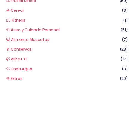
🥜 Frutos Secos
(59)
🥣 Cereal
(3)
🏋️‍♂️ Fitness
(1)
🧻 Aseo y Cuidado Personal
(51)
😺 Alimento Mascotas
(7)
🥫 Conservas
(23)
🍃 Aliños XL
(17)
💦 Línea Agua
(3)
🧅 Extras
(20)