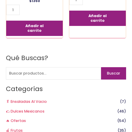
cantidad
gr
$
1350
cantidad
Añadir al
carrito
Añadir al
carrito
Qué Buscas?
B
u
s
Buscar
c
a
Categorías
r
p
🥬 Ensaladas Al Vacio
(7)
o
🌮 Dulces Mexicanos
(46)
r
🔥 Ofertas
(54)
:
🍎 Frutas
(35)