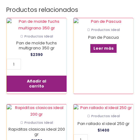
Productos relacionados
Pan
de
🍞 Productos Ideal
molde
🍞 Productos Ideal
Pan de Pascua
fuchs
Pan de molde fuchs
multigrano
multigrano 350 gr
Leer más
350
$
2390
gr
cantidad
Añadir al
carrito
Rapiditas
Pan
clasicas
rallado
🍞 Productos Ideal
ideal
xl
🍞 Productos Ideal
Pan rallado xl ideal 250 gr
200
ideal
Rapiditas clasicas ideal 200
$
1400
gr
250
gr