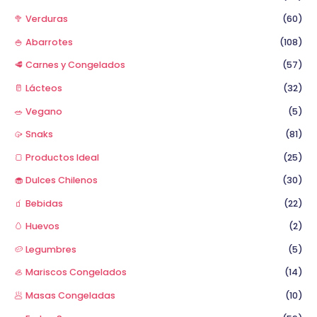
🥦 Verduras
(60)
🍚 Abarrotes
(108)
🥩 Carnes y Congelados
(57)
🥛 Lácteos
(32)
🥗 Vegano
(5)
🥠 Snaks
(81)
🍞 Productos Ideal
(25)
🧁 Dulces Chilenos
(30)
🧃 Bebidas
(22)
🥚 Huevos
(2)
🥔 Legumbres
(5)
🦪 Mariscos Congelados
(14)
🥟 Masas Congeladas
(10)