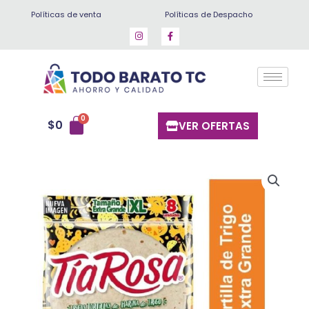
Ir
Políticas de venta
Políticas de Despacho
al
contenido
$
0
VER OFERTAS
Tortilla
burrera
tía
rosa
400
gr
8
un
cantidad