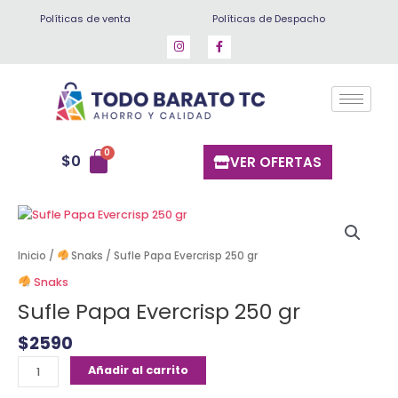
Ir
Políticas de venta
Políticas de Despacho
al
contenido
$
0
VER OFERTAS
Sufle
Papa
Evercrisp
Inicio
/
Snaks
/ Sufle Papa Evercrisp 250 gr
250
Snaks
gr
Sufle Papa Evercrisp 250 gr
cantidad
$
2590
Añadir al carrito