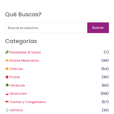
Qué Buscas?
B
u
s
Buscar
c
a
Categorías
r
p
Ensaladas Al Vacio
(7)
o
Dulces Mexicanos
(46)
r
Ofertas
(54)
:
Frutas
(35)
Verduras
(60)
Abarrotes
(108)
Carnes y Congelados
(57)
Lácteos
(32)