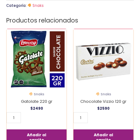
Categoría:
Snaks
Productos relacionados
Gatolate
Chocolate
220
Vizzio
gr
120
cantidad
gr
cantidad
Snaks
Snaks
Gatolate 220 gr
Chocolate Vizzio 120 gr
$
2490
$
2590
Añadir al
Añadir al
carrito
carrito