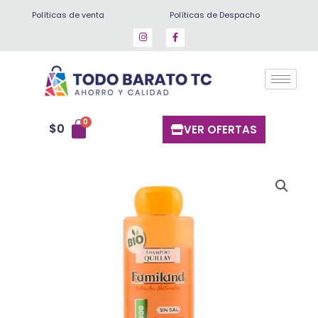
Ir
Políticas de venta
Políticas de Despacho
al
contenido
$
0
VER OFERTAS
Shampoo
familand
quillay
750
ml
cantidad