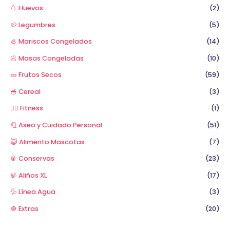
🥚 Huevos
(2)
🥔 Legumbres
(5)
🦪 Mariscos Congelados
(14)
🥟 Masas Congeladas
(10)
🥜 Frutos Secos
(59)
🥣 Cereal
(3)
🏋️‍♂️ Fitness
(1)
🧻 Aseo y Cuidado Personal
(51)
😺 Alimento Mascotas
(7)
🥫 Conservas
(23)
🍃 Aliños XL
(17)
💦 Línea Agua
(3)
🧅 Extras
(20)