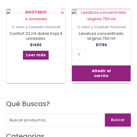
Lavaloza
AGOTADO
concentrado
virginia
🧻 Aseo y Cuidado Personal
🧻 Aseo y Cuidado Personal
750
Confort 22 mt doble hoja 4
Lavaloza concentrado
ml
unidades
virginia 750 ml
cantidad
$
1490
$
1790
Leer más
Añadir al
carrito
Qué Buscas?
B
u
s
Buscar
c
a
Categorías