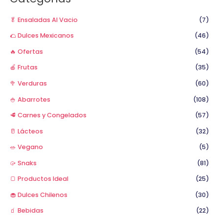
r
p
🥬 Ensaladas Al Vacio
(7)
o
🌮 Dulces Mexicanos
(46)
r
🔥 Ofertas
(54)
:
🍎 Frutas
(35)
🥦 Verduras
(60)
🍚 Abarrotes
(108)
🥩 Carnes y Congelados
(57)
🥛 Lácteos
(32)
🥗 Vegano
(5)
🥠 Snaks
(81)
🍞 Productos Ideal
(25)
🧁 Dulces Chilenos
(30)
🧃 Bebidas
(22)