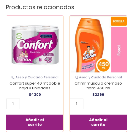
Productos relacionados
Confort
Cif
super
mr
40
musculo
mt
cremoso
doble
floral
hoja
450
8
ml
unidades
cantidad
cantidad
🧻 Aseo y Cuidado Personal
🧻 Aseo y Cuidado Personal
Confort super 40 mt doble
Cif mr musculo cremoso
hoja 8 unidades
floral 450 ml
$
4300
$
2290
Añadir al
Añadir al
carrito
carrito