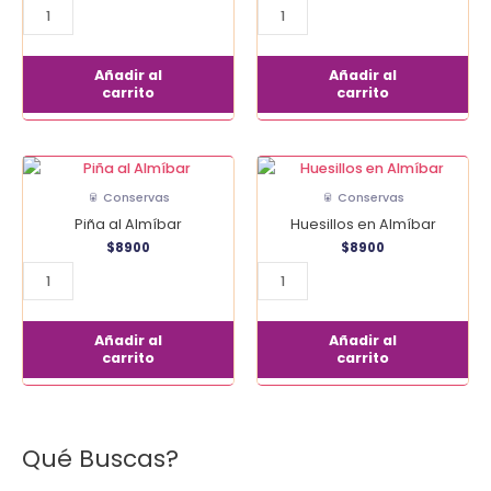
cantidad
Añadir al
Añadir al
carrito
carrito
Piña
Huesillos
al
en
🥫 Conservas
🥫 Conservas
Almíbar
Almíbar
Piña al Almíbar
Huesillos en Almíbar
cantidad
cantidad
$
8900
$
8900
Añadir al
Añadir al
carrito
carrito
Qué Buscas?
B
u