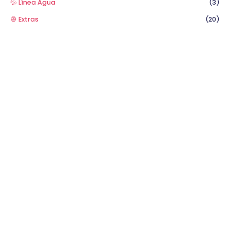
💦 Línea Agua
(3)
🧅 Extras
(20)