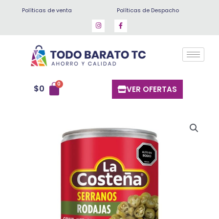
Ir
Políticas de venta
Políticas de Despacho
al
contenido
$
0
VER OFERTAS
Serranos
rodaja
la
costeña
220
gr
cantidad