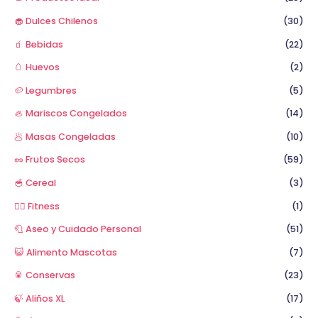
🧁 Dulces Chilenos
(30)
🧃 Bebidas
(22)
🥚 Huevos
(2)
🥔 Legumbres
(5)
🦪 Mariscos Congelados
(14)
🥟 Masas Congeladas
(10)
🥜 Frutos Secos
(59)
🥣 Cereal
(3)
🏋️‍♂️ Fitness
(1)
🧻 Aseo y Cuidado Personal
(51)
😺 Alimento Mascotas
(7)
🥫 Conservas
(23)
🍃 Aliños XL
(17)