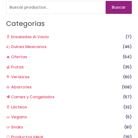
s
Buscar
c
a
Categorías
r
p
🥬 Ensaladas Al Vacio
(7)
o
🌮 Dulces Mexicanos
(46)
r
🔥 Ofertas
(54)
:
🍎 Frutas
(35)
🥦 Verduras
(60)
🍚 Abarrotes
(108)
🥩 Carnes y Congelados
(57)
🥛 Lácteos
(32)
🥗 Vegano
(5)
🥠 Snaks
(81)
🍞 Productos Ideal
(25)