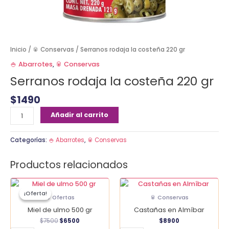
Inicio
/
🥫 Conservas
/ Serranos rodaja la costeña 220 gr
🍚 Abarrotes
,
🥫 Conservas
Serranos rodaja la costeña 220 gr
$
1490
Añadir al carrito
Categorías:
🍚 Abarrotes
,
🥫 Conservas
Productos relacionados
El
El
Miel
Castañas
precio
precio
¡Oferta!
¡Oferta!
de
en
original
actual
🔥 Ofertas
🥫 Conservas
era:
es:
ulmo
Almíbar
Miel de ulmo 500 gr
Castañas en Almíbar
$7500.
$6500.
500
cantidad
$
7500
$
6500
$
8900
gr