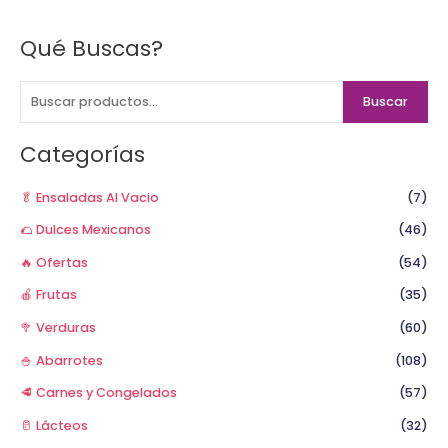
Qué Buscas?
B
u
s
Buscar
c
a
Categorías
r
p
🥬 Ensaladas Al Vacio
(7)
o
🌮 Dulces Mexicanos
(46)
r
🔥 Ofertas
(54)
:
🍎 Frutas
(35)
🥦 Verduras
(60)
🍚 Abarrotes
(108)
🥩 Carnes y Congelados
(57)
🥛 Lácteos
(32)