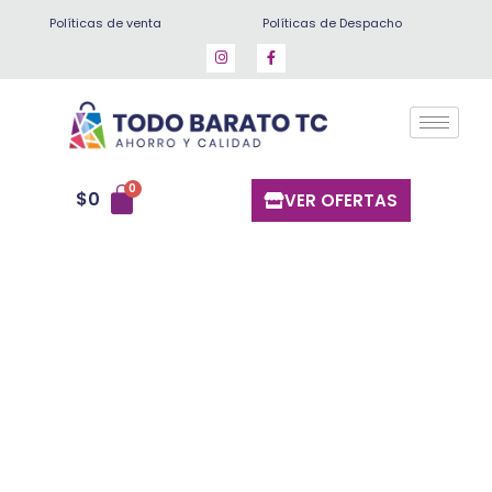
Ir
Políticas de venta
Políticas de Despacho
al
contenido
$
0
VER OFERTAS
Semilla
de
zapallo
500
gr
cantidad