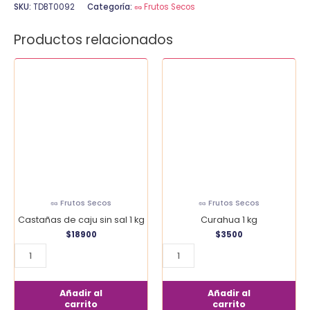
SKU:
TDBT0092
Categoría:
🥜 Frutos Secos
Productos relacionados
Castañas
Curahua
de
1
caju
kg
sin
cantidad
sal
1
kg
cantidad
🥜 Frutos Secos
🥜 Frutos Secos
Castañas de caju sin sal 1 kg
Curahua 1 kg
$
18900
$
3500
Añadir al
Añadir al
carrito
carrito