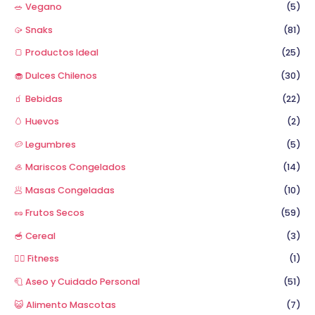
🥗 Vegano
(5)
🥠 Snaks
(81)
🍞 Productos Ideal
(25)
🧁 Dulces Chilenos
(30)
🧃 Bebidas
(22)
🥚 Huevos
(2)
🥔 Legumbres
(5)
🦪 Mariscos Congelados
(14)
🥟 Masas Congeladas
(10)
🥜 Frutos Secos
(59)
🥣 Cereal
(3)
🏋️‍♂️ Fitness
(1)
🧻 Aseo y Cuidado Personal
(51)
😺 Alimento Mascotas
(7)