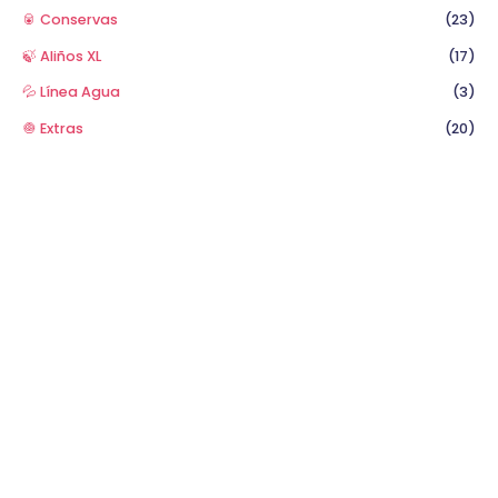
🥫 Conservas
(23)
🍃 Aliños XL
(17)
💦 Línea Agua
(3)
🧅 Extras
(20)