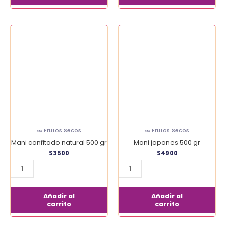
Mani
Mani
confitado
japones
natural
500
500
gr
gr
cantidad
cantidad
🥜 Frutos Secos
🥜 Frutos Secos
Mani confitado natural 500 gr
Mani japones 500 gr
$
3500
$
4900
Añadir al
Añadir al
carrito
carrito