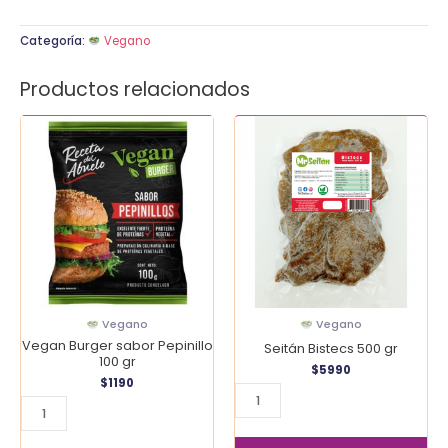
Categoría:
Vegano
Productos relacionados
Vegan
Seitán
Burger
Bistecs
sabor
500
Pepinillo
gr
100
cantidad
gr
cantidad
Vegano
Vegano
Vegan Burger sabor Pepinillo
Seitán Bistecs 500 gr
100 gr
$
5990
$
1190