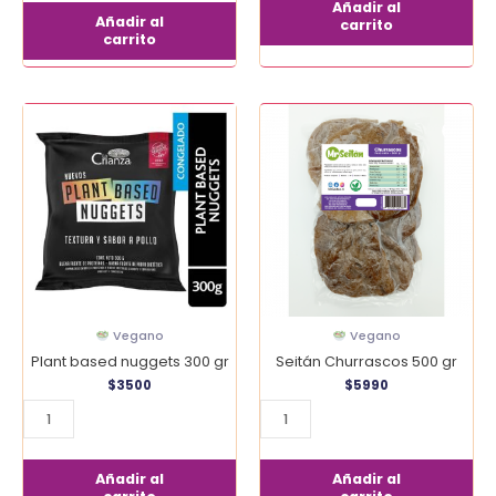
Añadir al
Añadir al
carrito
carrito
Plant
Seitán
based
Churrascos
nuggets
500
300
gr
gr
cantidad
cantidad
Vegano
Vegano
Plant based nuggets 300 gr
Seitán Churrascos 500 gr
$
3500
$
5990
Añadir al
Añadir al