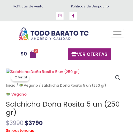
Ir
Políticas de venta
Políticas de Despacho
al
contenido
$
0
VER OFERTAS
El
El
precio
precio
¡Oferta!
original
actual
Inicio
/
Vegano
/ Salchicha Doña Rosita 5 un (250 gr)
era:
es:
Vegano
$3990.
$3790.
Salchicha Doña Rosita 5 un (250
gr)
$
3990
$
3790
Sin existencias