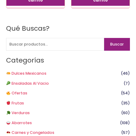
carrito
carrito
Qué Buscas?
B
u
s
Buscar
c
a
Categorías
r
p
Dulces Mexicanos
(46)
o
Ensaladas Al Vacio
(7)
r
Ofertas
(54)
:
Frutas
(35)
Verduras
(60)
Abarrotes
(108)
Carnes y Congelados
(57)