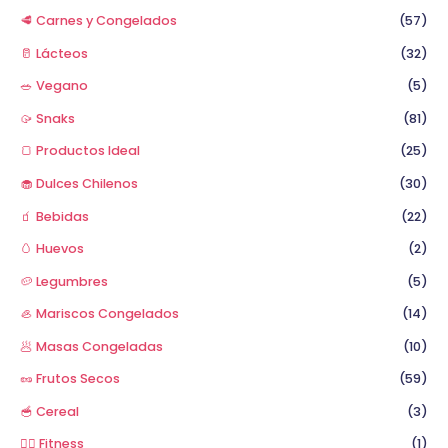
🥩 Carnes y Congelados
(57)
🥛 Lácteos
(32)
🥗 Vegano
(5)
🥠 Snaks
(81)
🍞 Productos Ideal
(25)
🧁 Dulces Chilenos
(30)
🧃 Bebidas
(22)
🥚 Huevos
(2)
🥔 Legumbres
(5)
🦪 Mariscos Congelados
(14)
🥟 Masas Congeladas
(10)
🥜 Frutos Secos
(59)
🥣 Cereal
(3)
🏋️‍♂️ Fitness
(1)