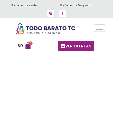
Ir
Políticas de venta
Políticas de Despacho
al
contenido
$
0
VER OFERTAS
Plátano
para
Freír
Verde
Kg
cantidad