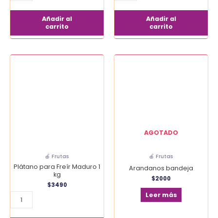
Añadir al
Añadir al
carrito
carrito
Plátano
para
Freír
Maduro
1
kg
cantidad
AGOTADO
🍎 Frutas
🍎 Frutas
Plátano para Freír Maduro 1
Arandanos bandeja
kg
$
2000
$
3490
Leer más