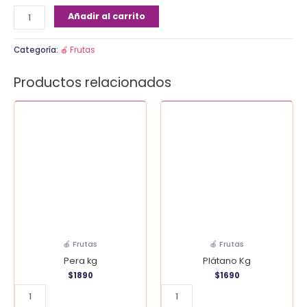
Añadir al carrito
Categoría:
🍎 Frutas
Productos relacionados
Pera
Plátano
kg
Kg
cantidad
cantidad
🍎 Frutas
🍎 Frutas
Pera kg
Plátano Kg
$
1890
$
1690