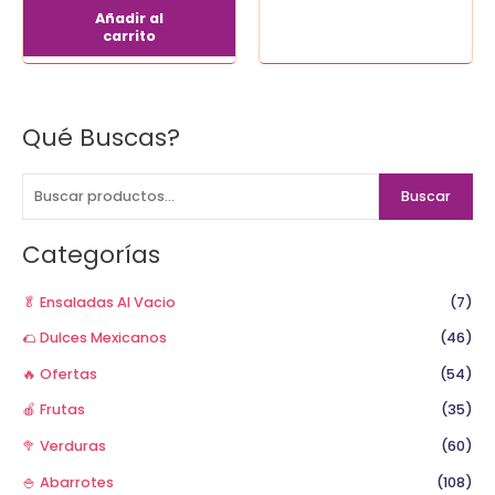
Añadir al
carrito
Qué Buscas?
B
u
s
Buscar
c
a
Categorías
r
p
🥬 Ensaladas Al Vacio
(7)
o
🌮 Dulces Mexicanos
(46)
r
🔥 Ofertas
(54)
:
🍎 Frutas
(35)
🥦 Verduras
(60)
🍚 Abarrotes
(108)