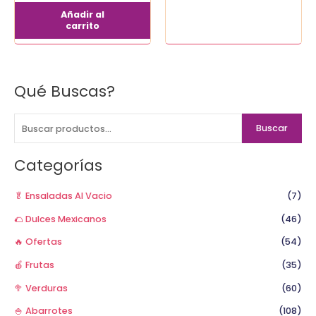
Añadir al
carrito
Qué Buscas?
B
u
s
Buscar
c
a
Categorías
r
p
🥬 Ensaladas Al Vacio
(7)
o
🌮 Dulces Mexicanos
(46)
r
🔥 Ofertas
(54)
:
🍎 Frutas
(35)
🥦 Verduras
(60)
🍚 Abarrotes
(108)