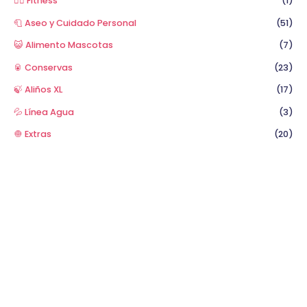
🏋️‍♂️ Fitness
(1)
🧻 Aseo y Cuidado Personal
(51)
😺 Alimento Mascotas
(7)
🥫 Conservas
(23)
🍃 Aliños XL
(17)
💦 Línea Agua
(3)
🧅 Extras
(20)