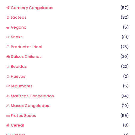
🥩 Carnes y Congelados
(57)
🥛 Lácteos
(32)
🥗 Vegano
(5)
🥠 Snaks
(81)
🍞 Productos Ideal
(25)
🧁 Dulces Chilenos
(30)
🧃 Bebidas
(22)
🥚 Huevos
(2)
🥔 Legumbres
(5)
🦪 Mariscos Congelados
(14)
🥟 Masas Congeladas
(10)
🥜 Frutos Secos
(59)
🥣 Cereal
(3)