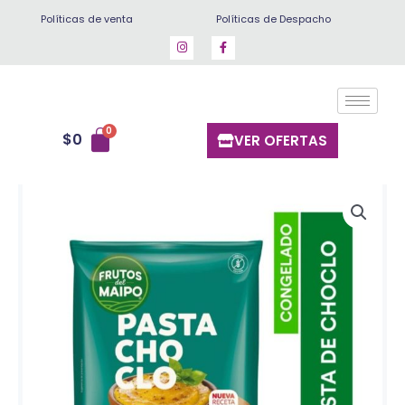
Ir
Políticas de venta
Políticas de Despacho
al
contenido
$
0
VER OFERTAS
Pastelera
choclo
1
kg
cantidad