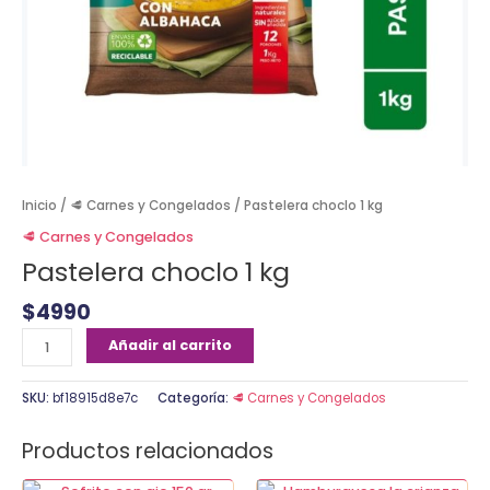
Inicio
/
🥩 Carnes y Congelados
/ Pastelera choclo 1 kg
🥩 Carnes y Congelados
Pastelera choclo 1 kg
$
4990
Añadir al carrito
SKU:
bf18915d8e7c
Categoría:
🥩 Carnes y Congelados
Productos relacionados