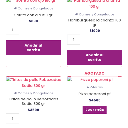
Sofrito
Hamburguesa
con
la
🥩 Carnes y Congelados
ajo
crianza
🥩 Carnes y Congelados
Sofrito con ajo 150 gr
150
100
Hamburguesa la crianza 100
$
890
gr
gr
gr
cantidad
cantidad
$
1000
Añadir al
carrito
Añadir al
carrito
AGOTADO
Tiritas
de
🔥 Ofertas
pollo
🥩 Carnes y Congelados
Pizza peperoni pf
Rebozadas
Tiritas de pollo Rebozadas
$
4500
Sadia
Sadia 300 gr
300
Leer más
$
3500
gr
cantidad