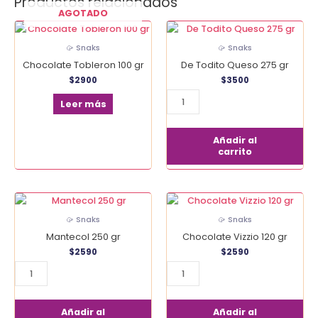
Productos relacionados
AGOTADO
De
Todito
🥠 Snaks
🥠 Snaks
Queso
Chocolate Tobleron 100 gr
De Todito Queso 275 gr
275
$
2900
$
3500
gr
cantidad
Leer más
Añadir al
carrito
Mantecol
Chocolate
250
Vizzio
🥠 Snaks
🥠 Snaks
gr
120
Mantecol 250 gr
Chocolate Vizzio 120 gr
cantidad
gr
$
2590
$
2590
cantidad
Añadir al
Añadir al