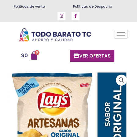
Ir
Políticas de venta
Políticas de Despacho
al
contenido
$
0
VER OFERTAS
Papa
Lays
Artesanal
150
gr
cantidad