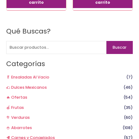
carrito
carrito
Qué Buscas?
B
u
s
Buscar
c
a
Categorías
r
p
🥬 Ensaladas Al Vacio
(7)
o
🌮 Dulces Mexicanos
(46)
r
🔥 Ofertas
(54)
:
🍎 Frutas
(35)
🥦 Verduras
(60)
🍚 Abarrotes
(108)
🥩 Carnes y Congelados
(57)