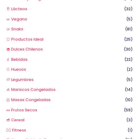
🥛 Lácteos
(32)
🥗 Vegano
(5)
🥠 Snaks
(81)
🍞 Productos Ideal
(25)
🧁 Dulces Chilenos
(30)
🧃 Bebidas
(22)
🥚 Huevos
(2)
🥔 Legumbres
(5)
🦪 Mariscos Congelados
(14)
🥟 Masas Congeladas
(10)
🥜 Frutos Secos
(59)
🥣 Cereal
(3)
🏋️‍♂️ Fitness
(1)