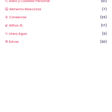
🧻 Aseo y Cuidado Personal
(51)
😺 Alimento Mascotas
(7)
🥫 Conservas
(23)
🍃 Aliños XL
(17)
💦 Línea Agua
(3)
🧅 Extras
(20)