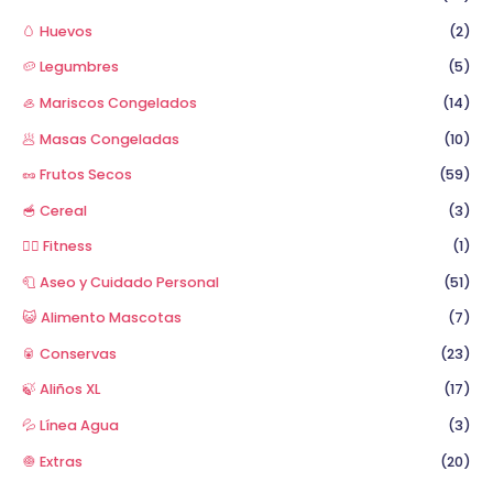
🥚 Huevos
(2)
🥔 Legumbres
(5)
🦪 Mariscos Congelados
(14)
🥟 Masas Congeladas
(10)
🥜 Frutos Secos
(59)
🥣 Cereal
(3)
🏋️‍♂️ Fitness
(1)
🧻 Aseo y Cuidado Personal
(51)
😺 Alimento Mascotas
(7)
🥫 Conservas
(23)
🍃 Aliños XL
(17)
💦 Línea Agua
(3)
🧅 Extras
(20)