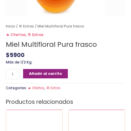
Inicio
/
🧅 Extras
/ Miel Multifloral Pura frasco
🔥 Ofertas
,
🧅 Extras
Miel Multifloral Pura frasco
$
5900
Más de 1/2 Kg.
Añadir al carrito
Categorías:
🔥 Ofertas
,
🧅 Extras
Productos relacionados
Aceitunas
Picke
bolsa
Especial
cantidad
bolsa