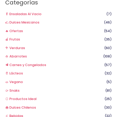
a
Categorías
r
p
🥬 Ensaladas Al Vacio
(7)
o
🌮 Dulces Mexicanos
(46)
r
🔥 Ofertas
(54)
:
🍎 Frutas
(35)
🥦 Verduras
(60)
🍚 Abarrotes
(108)
🥩 Carnes y Congelados
(57)
🥛 Lácteos
(32)
🥗 Vegano
(5)
🥠 Snaks
(81)
🍞 Productos Ideal
(25)
🧁 Dulces Chilenos
(30)
🧃 Bebidas
(22)