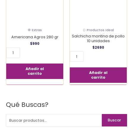
unidades
cantidad
🧅 Extras
🍞 Productos Ideal
Salchicha montina de pollo
Americana Agros 280 gr
10 unidades
$
990
$
2690
Añadir al
Añadir al
carrito
carrito
Qué Buscas?
B
u
s
Buscar
c