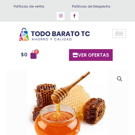
Ir
Políticas de venta
Políticas de Despacho
al
contenido
$
0
VER OFERTAS
Miel
Multifloral
Pura
frasco
cantidad