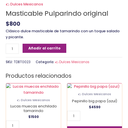
🌮 Dulces Mexicanos
Masticable Pulparindo original
$
800
Clásico dulce masticable de tamarindo con un toque salado
y picante.
Añadir al carrito
SKU:
TDBT0023
Categoría:
🌮 Dulces Mexicanos
Productos relacionados
Lucas
Pepinillo
muecas
big
🌮 Dulces Mexicanos
enchilado
papa
🌮 Dulces Mexicanos
Pepinillo big papa (azul)
tamarindo
(azul)
Lucas muecas enchilado
$
4590
cantidad
cantidad
tamarindo
$
1500