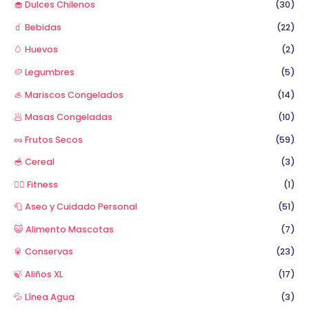
🧁 Dulces Chilenos
(30)
🧃 Bebidas
(22)
🥚 Huevos
(2)
🥔 Legumbres
(5)
🦪 Mariscos Congelados
(14)
🥟 Masas Congeladas
(10)
🥜 Frutos Secos
(59)
🥣 Cereal
(3)
🏋️‍♂️ Fitness
(1)
🧻 Aseo y Cuidado Personal
(51)
😺 Alimento Mascotas
(7)
🥫 Conservas
(23)
🍃 Aliños XL
(17)
💦 Línea Agua
(3)