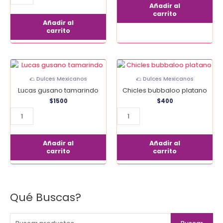
Añadir al
carrito
Añadir al
carrito
Lucas
Chicles
gusano
bubbaloo
🌮 Dulces Mexicanos
🌮 Dulces Mexicanos
tamarindo
platano
Lucas gusano tamarindo
Chicles bubbaloo platano
cantidad
cantidad
$
1500
$
400
Añadir al
Añadir al
carrito
carrito
Qué Buscas?
B
u
s