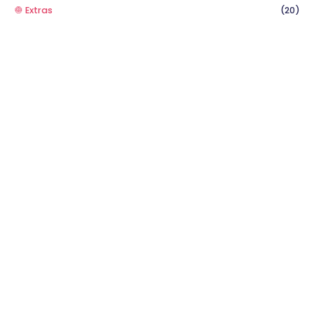
🧅 Extras
(20)