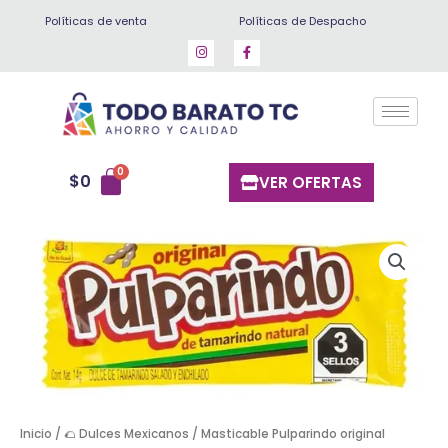
Ir
Políticas de venta
Políticas de Despacho
al
contenido
$
0
VER OFERTAS
Masticable
Pulparindo
original
cantidad
Inicio
/
🌮 Dulces Mexicanos
/ Masticable Pulparindo original