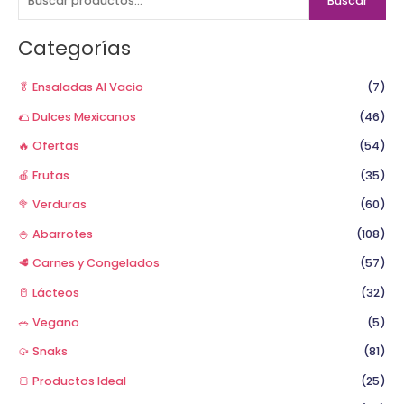
Buscar
c
a
Categorías
r
p
🥬 Ensaladas Al Vacio
(7)
o
🌮 Dulces Mexicanos
(46)
r
🔥 Ofertas
(54)
:
🍎 Frutas
(35)
🥦 Verduras
(60)
🍚 Abarrotes
(108)
🥩 Carnes y Congelados
(57)
🥛 Lácteos
(32)
🥗 Vegano
(5)
🥠 Snaks
(81)
🍞 Productos Ideal
(25)