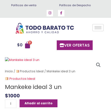
Ir
Políticas de venta
Políticas de Despacho
al
contenido
$
0
VER OFERTAS
Mankeke
ideal
3
Inicio
/
Productos Ideal
/ Mankeke ideal 3 un
un
Productos Ideal
cantidad
Mankeke ideal 3 un
$
1000
Añadir al carrito