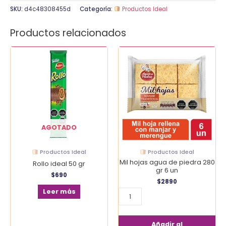
SKU:
d4c48308455d
Categoría:
Productos Ideal
Productos relacionados
Mil
hojas
agua
de
piedra
280
gr
6
AGOTADO
un
cantidad
Productos Ideal
Productos Ideal
Mil hojas agua de piedra 280
Rollo ideal 50 gr
gr 6 un
$
690
$
2890
Leer más
Añadir al