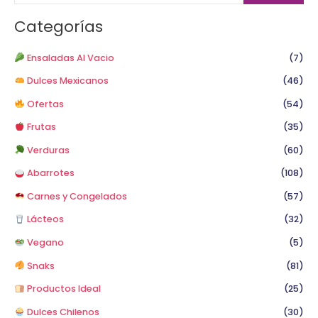
c
a
Categorías
r
p
Ensaladas Al Vacio
(7)
o
Dulces Mexicanos
(46)
r
Ofertas
(54)
:
Frutas
(35)
Verduras
(60)
Abarrotes
(108)
Carnes y Congelados
(57)
Lácteos
(32)
Vegano
(5)
Snaks
(81)
Productos Ideal
(25)
Dulces Chilenos
(30)