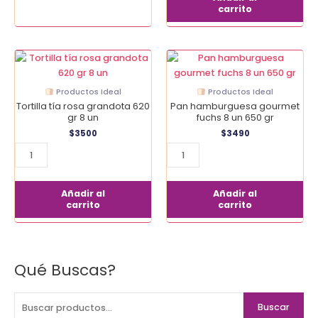
carrito
Tortilla
Pan
tía
hamburguesa
rosa
gourmet
Productos Ideal
Productos Ideal
grandota
fuchs
Tortilla tía rosa grandota 620
Pan hamburguesa gourmet
620
8
gr 8 un
fuchs 8 un 650 gr
gr
un
$
3500
$
3490
8
650
un
gr
cantidad
cantidad
Añadir al
Añadir al
carrito
carrito
Qué Buscas?
B
u
s
Buscar