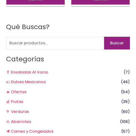
Qué Buscas?
B
u
s
Buscar
c
a
Categorías
r
p
🥬 Ensaladas Al Vacio
(7)
o
🌮 Dulces Mexicanos
(46)
r
🔥 Ofertas
(54)
:
🍎 Frutas
(35)
🥦 Verduras
(60)
🍚 Abarrotes
(108)
🥩 Carnes y Congelados
(57)