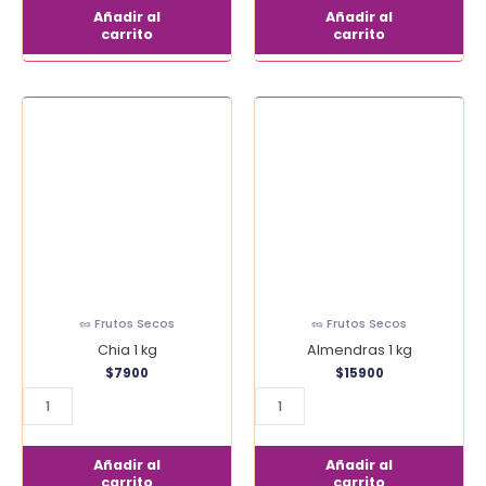
Añadir al
Añadir al
carrito
carrito
Chia
Almendras
1
1
kg
kg
cantidad
cantidad
🥜 Frutos Secos
🥜 Frutos Secos
Chia 1 kg
Almendras 1 kg
$
7900
$
15900
Añadir al
Añadir al
carrito
carrito