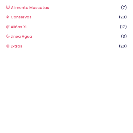
😺 Alimento Mascotas
(7)
🥫 Conservas
(23)
🍃 Aliños XL
(17)
💦 Línea Agua
(3)
🧅 Extras
(20)