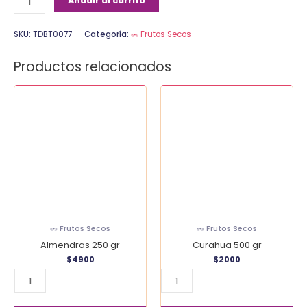
Añadir al carrito
SKU:
TDBT0077
Categoría:
🥜 Frutos Secos
Productos relacionados
Almendras
Curahua
250
500
gr
gr
cantidad
cantidad
🥜 Frutos Secos
🥜 Frutos Secos
Almendras 250 gr
Curahua 500 gr
$
4900
$
2000