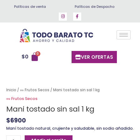
Ir
Políticas de venta
Políticas de Despacho
al
contenido
$
0
VER OFERTAS
Mani
tostado
sin
Inicio
/
🥜 Frutos Secos
/ Mani tostado sin sal 1 kg
sal
🥜 Frutos Secos
1
Mani tostado sin sal 1 kg
kg
cantidad
$
6900
Maní tostado natural, crujiente y saludable, sin sodio añadido.