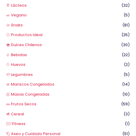
🥛 Lácteos
(32)
🥗 Vegano
(5)
🥠 Snaks
(81)
🍞 Productos Ideal
(25)
🧁 Dulces Chilenos
(30)
🧃 Bebidas
(22)
🥚 Huevos
(2)
🥔 Legumbres
(5)
🦪 Mariscos Congelados
(14)
🥟 Masas Congeladas
(10)
🥜 Frutos Secos
(59)
🥣 Cereal
(3)
🏋️‍♂️ Fitness
(1)
🧻 Aseo y Cuidado Personal
(51)