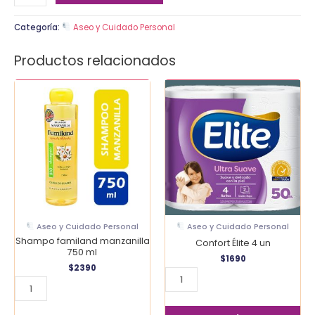
Categoría:
Aseo y Cuidado Personal
Productos relacionados
Shampo
Confort
familand
Élite
manzanilla
4
750
un
ml
cantidad
cantidad
Aseo y Cuidado Personal
Aseo y Cuidado Personal
Shampo familand manzanilla
Confort Élite 4 un
750 ml
$
1690
$
2390