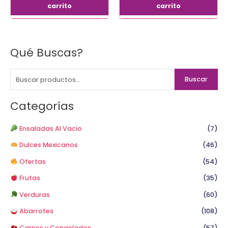
carrito
carrito
Qué Buscas?
B
u
s
Buscar
c
a
Categorías
r
p
Ensaladas Al Vacio
(7)
o
Dulces Mexicanos
(46)
r
Ofertas
(54)
:
Frutas
(35)
Verduras
(60)
Abarrotes
(108)
Carnes y Congelados
(57)