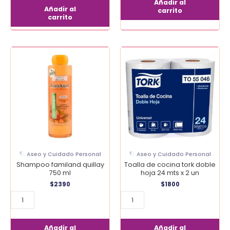
Añadir al
Añadir al
carrito
carrito
Shampoo
Toalla
familand
de
quillay
cocina
750
tork
ml
doble
cantidad
hoja
24
mts
x
2
Aseo y Cuidado Personal
Aseo y Cuidado Personal
un
Shampoo familand quillay
Toalla de cocina tork doble
cantidad
750 ml
hoja 24 mts x 2 un
$
2390
$
1800
Añadir al
Añadir al