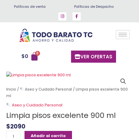
Ir
Políticas de venta
Políticas de Despacho
al
contenido
$
0
VER OFERTAS
Limpia
pisos
excelente
Inicio
/
Aseo y Cuidado Personal
/ Limpia pisos excelente 900
900
ml
ml
Aseo y Cuidado Personal
cantidad
Limpia pisos excelente 900 ml
$
2090
Añadir al carrito