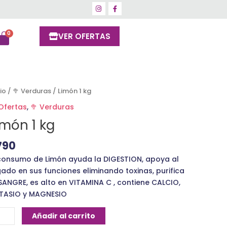
VER OFERTAS
món
cio
/
🥦 Verduras
/ Limón 1 kg
 Ofertas
,
🥦 Verduras
imón 1 kg
ntidad
790
 consumo de Limón ayuda la DIGESTION, apoya al
gado en sus funciones eliminando toxinas, purifica
 SANGRE, es alto en VITAMINA C , contiene CALCIO,
TASIO y MAGNESIO
Añadir al carrito