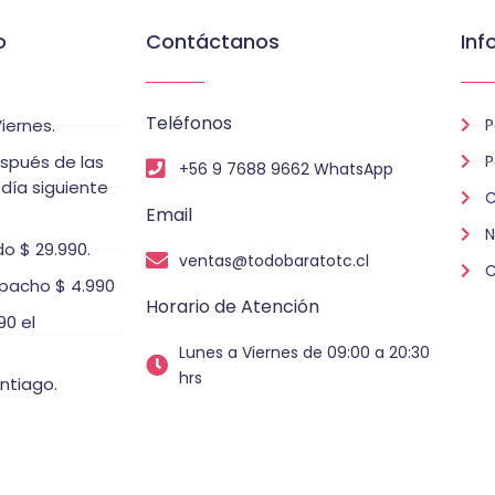
o
Contáctanos
Inf
Teléfonos
iernes.
P
espués de las
P
+56 9 7688 9662 WhatsApp
 día siguiente
C
Email
N
o $ 29.990.
ventas@todobaratotc.cl
C
pacho $ 4.990
Horario de Atención
0 el
Lunes a Viernes de 09:00 a 20:30
hrs
ntiago.