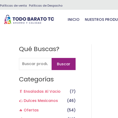
Ir
Políticas de venta
Políticas de Despacho
al
contenido
INICIO
NUESTROS PROD
Qué Buscas?
B
u
s
Buscar
c
a
Categorías
r
🥬 Ensaladas Al Vacio
(7)
p
o
🌮 Dulces Mexicanos
(46)
r
🔥 Ofertas
(54)
: