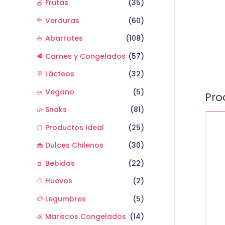
🍎 Frutas
(35)
🥦 Verduras
(60)
🍚 Abarrotes
(108)
🥩 Carnes y Congelados
(57)
🥛 Lácteos
(32)
🥗 Vegano
(5)
Pro
🥠 Snaks
(81)
Zapal
🍞 Productos Ideal
(25)
Itali
Unid
🧁 Dulces Chilenos
(30)
cant
🧃 Bebidas
(22)
🥚 Huevos
(2)
🥔 Legumbres
(5)
🦪 Mariscos Congelados
(14)