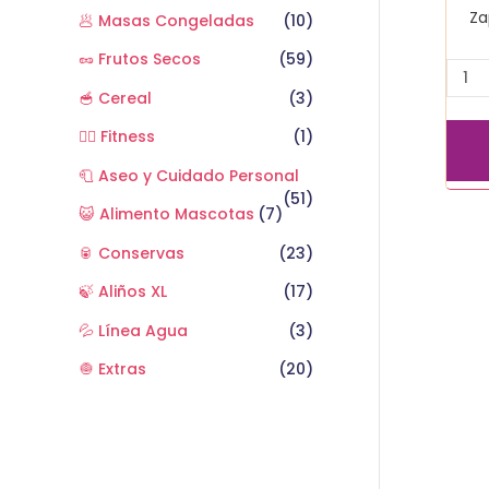
Za
🥟 Masas Congeladas
(10)
🥜 Frutos Secos
(59)
🥣 Cereal
(3)
🏋️‍♂️ Fitness
(1)
🧻 Aseo y Cuidado Personal
(51)
😺 Alimento Mascotas
(7)
🥫 Conservas
(23)
🍃 Aliños XL
(17)
💦 Línea Agua
(3)
🧅 Extras
(20)