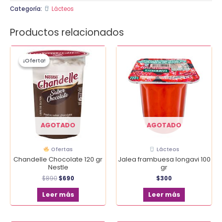
Categoría:
Lácteos
Productos relacionados
El
El
precio
precio
¡Oferta!
¡Oferta!
original
actual
era:
es:
$890.
$690.
AGOTADO
AGOTADO
Ofertas
Lácteos
Chandelle Chocolate 120 gr
Jalea frambuesa longavi 100
Nestle
gr
$
890
$
690
$
300
Leer más
Leer más