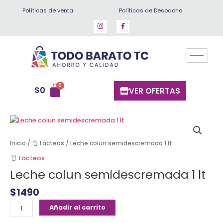
Ir
Políticas de venta
Políticas de Despacho
al
contenido
$
0
VER OFERTAS
Leche
colun
semidescremada
Inicio
/
Lácteos
/ Leche colun semidescremada 1 lt
1
Lácteos
lt
Leche colun semidescremada 1 lt
cantidad
$
1490
Añadir al carrito