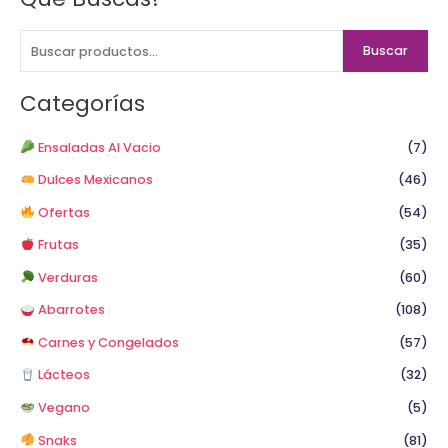
u
s
Buscar
c
a
Categorías
r
p
Ensaladas Al Vacio
(7)
o
Dulces Mexicanos
(46)
r
Ofertas
(54)
:
Frutas
(35)
Verduras
(60)
Abarrotes
(108)
Carnes y Congelados
(57)
Lácteos
(32)
Vegano
(5)
Snaks
(81)