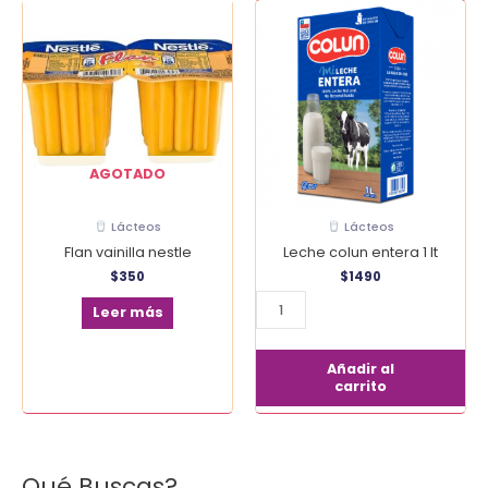
Leche
colun
entera
1
lt
cantidad
AGOTADO
Lácteos
Lácteos
Flan vainilla nestle
Leche colun entera 1 lt
$
350
$
1490
Leer más
Añadir al
carrito
Qué Buscas?
B