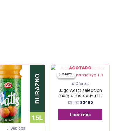
El
El
AGOTADO
precio
precio
¡Oferta!
¡Oferta!
original
actual
era:
es:
🔥 Ofertas
$3990.
$2490.
Jugo watts seleccion
a
mango maracuya 1 lt
$
3990
$
2490
no
Leer más
dad
🧃 Bebidas