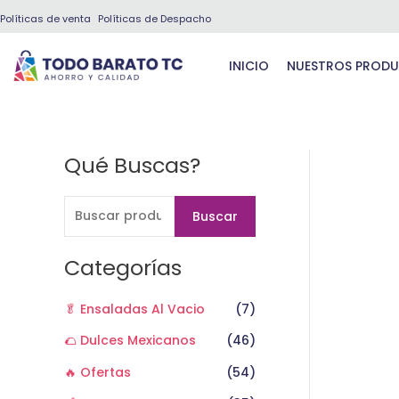
Ir
Políticas de venta
Políticas de Despacho
al
contenido
INICIO
NUESTROS PROD
Qué Buscas?
B
u
s
Buscar
c
a
Categorías
r
🥬 Ensaladas Al Vacio
(7)
p
o
🌮 Dulces Mexicanos
(46)
r
🔥 Ofertas
(54)
: