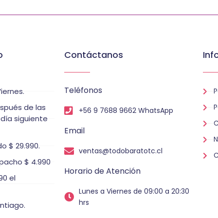
o
Contáctanos
Inf
Teléfonos
iernes.
P
espués de las
P
+56 9 7688 9662 WhatsApp
 día siguiente
C
Email
N
o $ 29.990.
ventas@todobaratotc.cl
C
pacho $ 4.990
Horario de Atención
0 el
Lunes a Viernes de 09:00 a 20:30
hrs
ntiago.