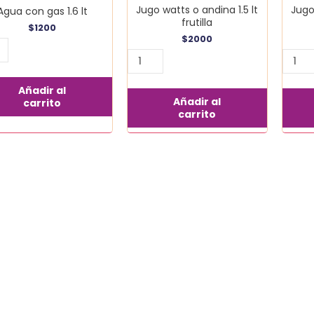
Jugo watts o andina 1.5 lt
Jugo
Agua con gas 1.6 lt
frutilla
$
1200
$
2000
Añadir al
Añadir al
carrito
carrito