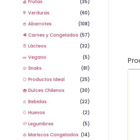
🍎 Frutas
(35)
🥦 Verduras
(60)
🍚 Abarrotes
(108)
🥩 Carnes y Congelados
(57)
🥛 Lácteos
(32)
🥗 Vegano
(5)
Pro
🥠 Snaks
(81)
Agua
🍞 Productos Ideal
(25)
con
gas
🧁 Dulces Chilenos
(30)
1.6
lt
🧃 Bebidas
(22)
cant
🥚 Huevos
(2)
🥔 Legumbres
(5)
🦪 Mariscos Congelados
(14)