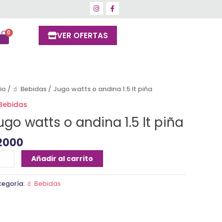
VER OFERTAS
go
cio
/
🧃 Bebidas
/ Jugo watts o andina 1.5 lt piña
tts
 Bebidas
ugo watts o andina 1.5 lt piña
dina
2000
ña
Añadir al carrito
ntidad
tegoría:
🧃 Bebidas