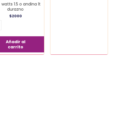
 watts 1.5 o andina lt
durazno
$
2000
Añadir al
carrito