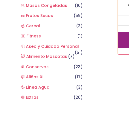
🥟 Masas Congeladas
(10)
🥜 Frutos Secos
(59)
🥣 Cereal
(3)
🏋️‍♂️ Fitness
(1)
🧻 Aseo y Cuidado Personal
(51)
😺 Alimento Mascotas
(7)
🥫 Conservas
(23)
🍃 Aliños XL
(17)
💦 Línea Agua
(3)
🧅 Extras
(20)