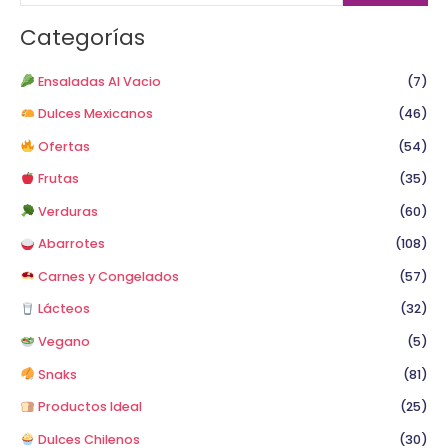
c
a
Categorías
r
p
Ensaladas Al Vacio
(7)
o
Dulces Mexicanos
(46)
r
Ofertas
(54)
:
Frutas
(35)
Verduras
(60)
Abarrotes
(108)
Carnes y Congelados
(57)
Lácteos
(32)
Vegano
(5)
Snaks
(81)
Productos Ideal
(25)
Dulces Chilenos
(30)