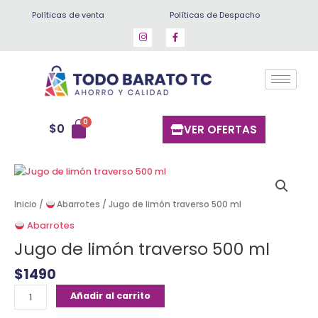
Ir
Políticas de venta
Políticas de Despacho
al
contenido
$
0
VER OFERTAS
Jugo
de
limón
Inicio
/
Abarrotes
/ Jugo de limón traverso 500 ml
traverso
Abarrotes
500
Jugo de limón traverso 500 ml
ml
cantidad
$
1490
Añadir al carrito