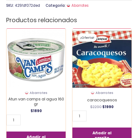
SKU:
425fdf072ded
Categoría:
Abarrotes
Productos relacionados
El
El
Atun
caracoquesos
precio
precio
¡Oferta!
¡Oferta!
van
cantidad
original
actual
era:
es:
camps
$2290.
$1990.
al
agua
160
gr
cantidad
Abarrotes
Abarrotes
Atun van camps al agua 160
caracoquesos
gr
$
2290
$
1990
$
1890
Añadir al
Añadir al
carrito