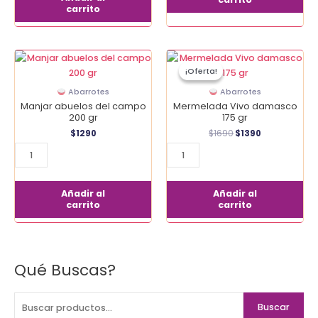
carrito
El
El
Manjar
Mermelada
precio
precio
¡Oferta!
¡Oferta!
abuelos
Vivo
original
actual
era:
es:
del
damasco
Abarrotes
Abarrotes
$1690.
$1390.
campo
175
Manjar abuelos del campo
Mermelada Vivo damasco
200
gr
200 gr
175 gr
gr
cantidad
$
1290
$
1690
$
1390
cantidad
Añadir al
Añadir al
carrito
carrito
Qué Buscas?
B
u
s
Buscar