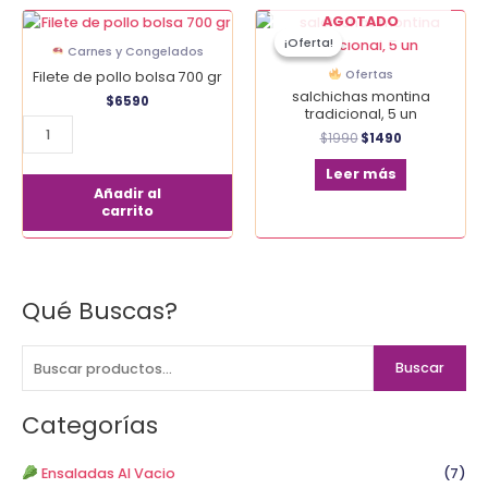
El
El
Filete
AGOTADO
precio
precio
¡Oferta!
¡Oferta!
de
original
actual
Carnes y Congelados
era:
es:
pollo
Ofertas
Filete de pollo bolsa 700 gr
$1990.
$1490.
bolsa
salchichas montina
$
6590
700
tradicional, 5 un
gr
$
1990
$
1490
cantidad
Leer más
Añadir al
carrito
Qué Buscas?
B
u
s
Buscar
c
a
Categorías
r
p
Ensaladas Al Vacio
(7)