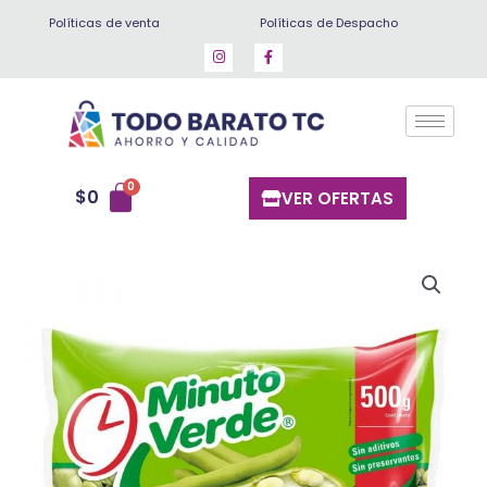
Ir
Políticas de venta
Políticas de Despacho
al
contenido
$
0
VER OFERTAS
Haba
200
gr
cantidad