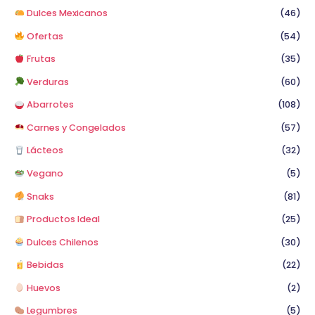
o
Dulces Mexicanos
(46)
r
Ofertas
(54)
:
Frutas
(35)
Verduras
(60)
Abarrotes
(108)
Carnes y Congelados
(57)
Lácteos
(32)
Vegano
(5)
Snaks
(81)
Productos Ideal
(25)
Dulces Chilenos
(30)
Bebidas
(22)
Huevos
(2)
Legumbres
(5)