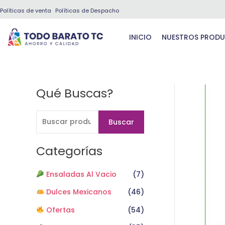
Ir
Políticas de venta
Políticas de Despacho
al
contenido
INICIO
NUESTROS PROD
Qué Buscas?
B
u
s
Buscar
c
a
Categorías
r
Ensaladas Al Vacio
(7)
p
o
Dulces Mexicanos
(46)
r
Ofertas
(54)
: