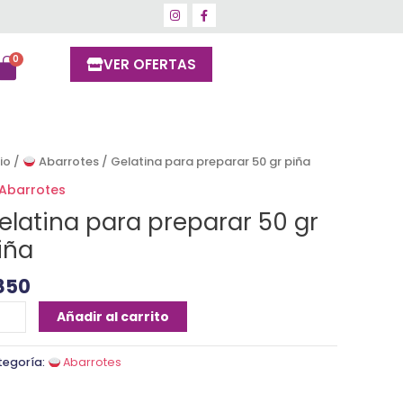
VER OFERTAS
latina
cio
/
Abarrotes
/ Gelatina para preparar 50 gr piña
ra
Abarrotes
eparar
elatina para preparar 50 gr
iña
ña
850
ntidad
Añadir al carrito
tegoría:
Abarrotes