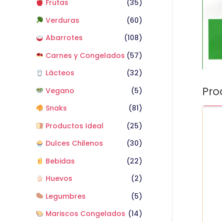
Frutas
(35)
Verduras
(60)
Abarrotes
(108)
Carnes y Congelados
(57)
Lácteos
(32)
Pro
Vegano
(5)
Snaks
(81)
Harin
Mont
Productos Ideal
(25)
Blan
Dulces Chilenos
(30)
1
kg
Bebidas
(22)
cant
Huevos
(2)
Legumbres
(5)
Mariscos Congelados
(14)