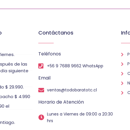
o
Contáctanos
Inf
Teléfonos
iernes.
P
espués de las
P
+56 9 7688 9662 WhatsApp
 día siguiente
C
Email
N
o $ 29.990.
ventas@todobaratotc.cl
C
pacho $ 4.990
Horario de Atención
0 el
Lunes a Viernes de 09:00 a 20:30
hrs
ntiago.