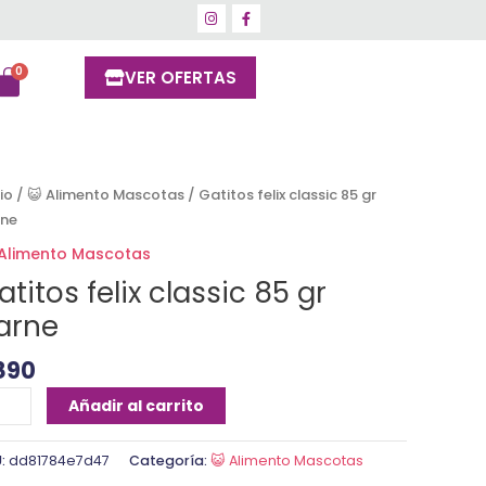
VER OFERTAS
titos
cio
/
😺 Alimento Mascotas
/ Gatitos felix classic 85 gr
ix
rne
ssic
 Alimento Mascotas
atitos felix classic 85 gr
arne
rne
ntidad
890
Añadir al carrito
U:
dd81784e7d47
Categoría:
😺 Alimento Mascotas