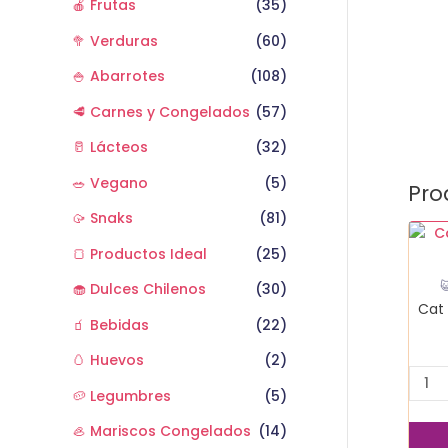
🍎 Frutas
(35)
🥦 Verduras
(60)
🍚 Abarrotes
(108)
🥩 Carnes y Congelados
(57)
🥛 Lácteos
(32)
🥗 Vegano
(5)
Pro
🥠 Snaks
(81)
Cat
🍞 Productos Ideal
(25)
Cho
adul

🧁 Dulces Chilenos
(30)
Deli
Cat 
Mix
🧃 Bebidas
(22)
500
🥚 Huevos
(2)
gr
cant
🥔 Legumbres
(5)
🦪 Mariscos Congelados
(14)