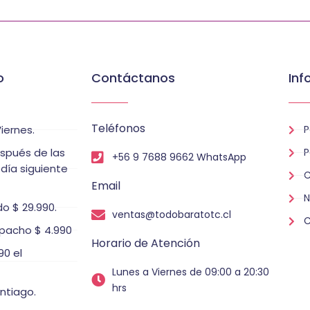
o
Contáctanos
Inf
Teléfonos
iernes.
P
espués de las
P
+56 9 7688 9662 WhatsApp
 día siguiente
C
Email
N
o $ 29.990.
ventas@todobaratotc.cl
C
pacho $ 4.990
Horario de Atención
0 el
Lunes a Viernes de 09:00 a 20:30
hrs
ntiago.