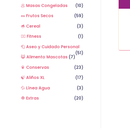
🥟 Masas Congeladas
(10)
🥜 Frutos Secos
(59)
🥣 Cereal
(3)
🏋️‍♂️ Fitness
(1)
🧻 Aseo y Cuidado Personal
(51)
😺 Alimento Mascotas
(7)
🥫 Conservas
(23)
🍃 Aliños XL
(17)
💦 Línea Agua
(3)
🧅 Extras
(20)