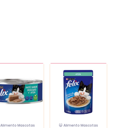
Felix
classic
con
atun
dad
95
gr
cantidad
 Alimento Mascotas
😺 Alimento Mascotas