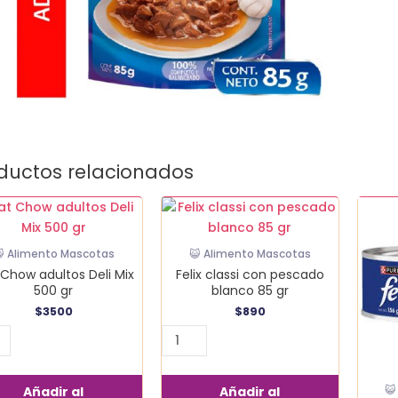
ductos relacionados
Felix
Latas
w
classi
Félix
tos
con
156
 Alimento Mascotas
😺 Alimento Mascotas
pescado
gr
Chow adultos Deli Mix
Felix classi con pescado
blanco
canti
500 gr
blanco 85 gr
85
$
3500
$
890
gr
idad
cantidad
Añadir al
Añadir al
😺