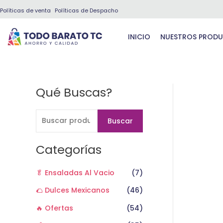
Ir
Políticas de venta
Políticas de Despacho
al
contenido
INICIO
NUESTROS PROD
Qué Buscas?
B
u
s
Buscar
c
a
Categorías
r
🥬 Ensaladas Al Vacio
(7)
p
o
🌮 Dulces Mexicanos
(46)
r
🔥 Ofertas
(54)
: