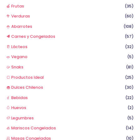
🍎 Frutas
(35)
🥦 Verduras
(60)
🍚 Abarrotes
(108)
🥩 Carnes y Congelados
(57)
🥛 Lácteos
(32)
🥗 Vegano
(5)
🥠 Snaks
(81)
🍞 Productos Ideal
(25)
🧁 Dulces Chilenos
(30)
🧃 Bebidas
(22)
🥚 Huevos
(2)
🥔 Legumbres
(5)
🦪 Mariscos Congelados
(14)
🥟 Masas Congeladas
(10)