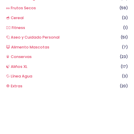
🥜 Frutos Secos
(59)
🥣 Cereal
(3)
🏋️‍♂️ Fitness
(1)
🧻 Aseo y Cuidado Personal
(51)
😺 Alimento Mascotas
(7)
🥫 Conservas
(23)
🍃 Aliños XL
(17)
💦 Línea Agua
(3)
🧅 Extras
(20)