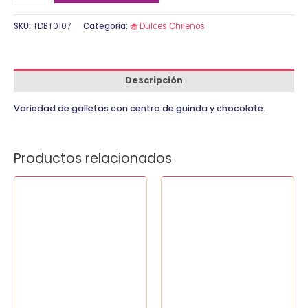
SKU:
TDBT0107
Categoría:
🧁 Dulces Chilenos
Descripción
Variedad de galletas con centro de guinda y chocolate.
Productos relacionados
Paquete
Palmeras
Chilenos
(20
10
un)
un
cantidad
cantidad