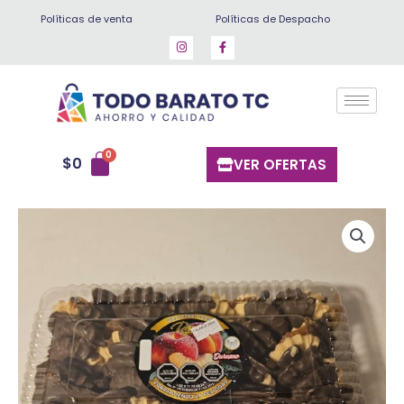
Ir
Políticas de venta
Políticas de Despacho
al
contenido
$
0
VER OFERTAS
Galletas
finas
(guinda
chocolate)
20
un
cantidad