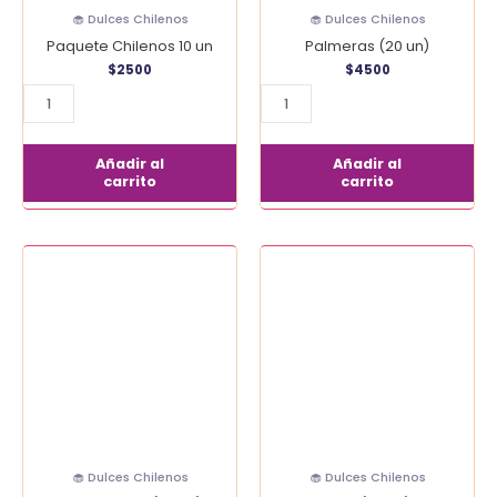
🧁 Dulces Chilenos
🧁 Dulces Chilenos
Paquete Chilenos 10 un
Palmeras (20 un)
$
2500
$
4500
Añadir al
Añadir al
carrito
carrito
Empolvados
Pele
(20
(20
un)
un)
cantidad
cantidad
🧁 Dulces Chilenos
🧁 Dulces Chilenos