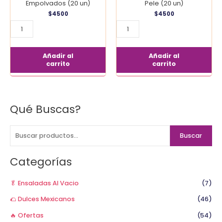
Empolvados (20 un)
Pele (20 un)
$
4500
$
4500
Añadir al
Añadir al
carrito
carrito
Qué Buscas?
B
u
s
Buscar
c
a
Categorías
r
p
🥬 Ensaladas Al Vacio
(7)
o
🌮 Dulces Mexicanos
(46)
r
🔥 Ofertas
(54)
: