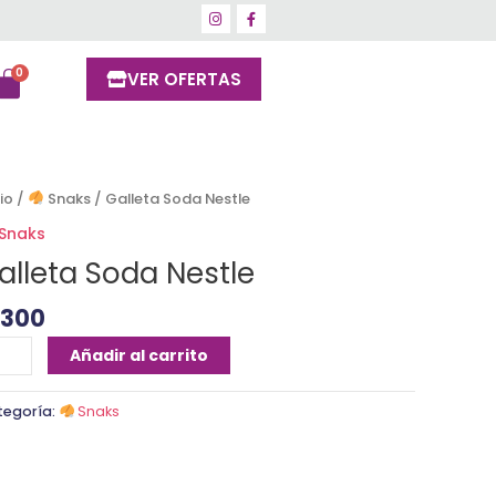
VER OFERTAS
lleta
cio
/
Snaks
/ Galleta Soda Nestle
da
Snaks
stle
alleta Soda Nestle
ntidad
1300
Añadir al carrito
tegoría:
Snaks