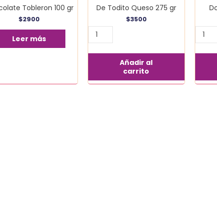
olate Tobleron 100 gr
De Todito Queso 275 gr
Do
$
2900
$
3500
Leer más
Añadir al
carrito