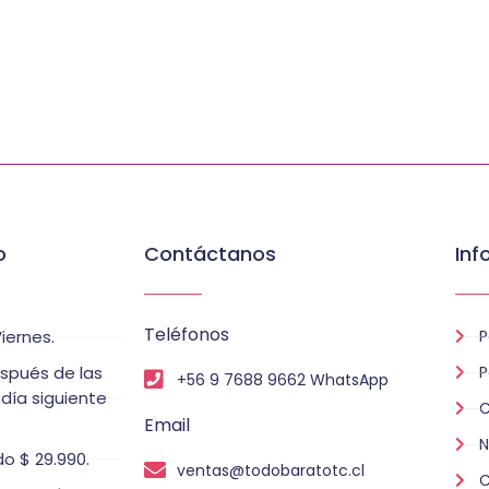
o
Contáctanos
Inf
Teléfonos
iernes.
P
espués de las
P
+56 9 7688 9662 WhatsApp
 día siguiente
C
Email
N
o $ 29.990.
ventas@todobaratotc.cl
C