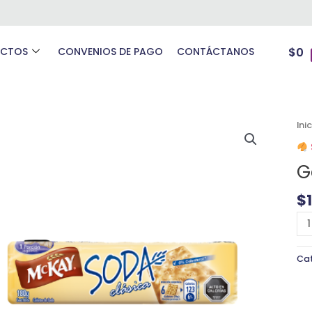
UCTOS
CONVENIOS DE PAGO
CONTÁCTANOS
$
0
Ga
Ini
So
Ne
G
ca
$
Ca