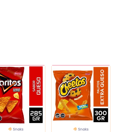
Cheetos
o
Palito
300
gr
dad
cantidad
Snaks
Snaks