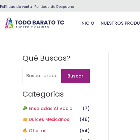
Ir
Políticas de venta
Políticas de Despacho
al
contenido
INICIO
NUESTROS PROD
Qué Buscas?
B
u
s
Buscar
c
a
Categorías
r
Ensaladas Al Vacio
(7)
p
o
Dulces Mexicanos
(46)
r
Ofertas
(54)
: