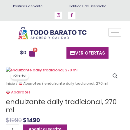
Ir
Políticas de venta
Políticas de Despacho
al
contenido
$
0
VER OFERTAS
El
El
endulzante
precio
precio
¡Oferta!
daily
original
actual
tradicional,
Inicio
/
Abarrotes
/ endulzante daily tradicional, 270 ml
era:
es:
270
Abarrotes
$1990.
$1490.
ml
endulzante daily tradicional, 270
cantidad
ml
$
1990
$
1490
Añadir al carrito