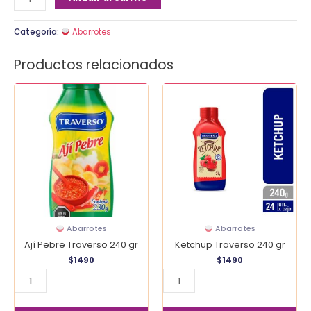
Categoría:
Abarrotes
Productos relacionados
Ají
Ketchup
Pebre
Traverso
Traverso
240
240
gr
gr
cantidad
cantidad
Abarrotes
Abarrotes
Ají Pebre Traverso 240 gr
Ketchup Traverso 240 gr
$
1490
$
1490