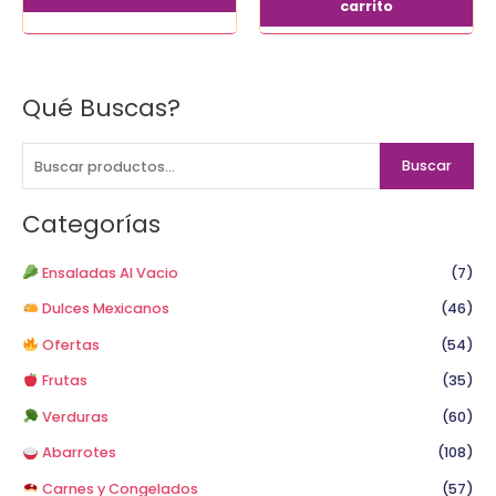
carrito
Qué Buscas?
B
u
s
Buscar
c
a
Categorías
r
p
Ensaladas Al Vacio
(7)
o
Dulces Mexicanos
(46)
r
Ofertas
(54)
:
Frutas
(35)
Verduras
(60)
Abarrotes
(108)
Carnes y Congelados
(57)