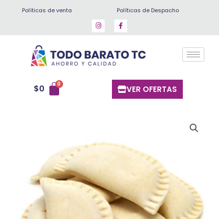
Ir
Políticas de venta
Políticas de Despacho
al
contenido
$
0
VER OFERTAS
Empanadas
Queso
Grandes
20
Unidades
cantidad