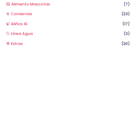
😺 Alimento Mascotas
(7)
🥫 Conservas
(23)
🍃 Aliños XL
(17)
💦 Línea Agua
(3)
🧅 Extras
(20)