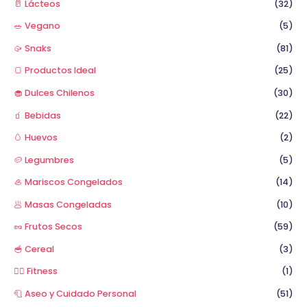
🥛 Lácteos
(32)
🥗 Vegano
(5)
🥠 Snaks
(81)
🍞 Productos Ideal
(25)
🧁 Dulces Chilenos
(30)
🧃 Bebidas
(22)
🥚 Huevos
(2)
🥔 Legumbres
(5)
🦪 Mariscos Congelados
(14)
🥟 Masas Congeladas
(10)
🥜 Frutos Secos
(59)
🥣 Cereal
(3)
🏋️‍♂️ Fitness
(1)
🧻 Aseo y Cuidado Personal
(51)