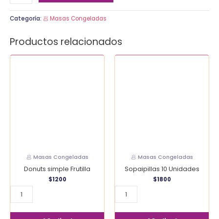
Categoría:
🥟 Masas Congeladas
Productos relacionados
Donuts
Sopaipillas
simple
10
Frutilla
Unidades
cantidad
cantidad
🥟 Masas Congeladas
🥟 Masas Congeladas
Donuts simple Frutilla
Sopaipillas 10 Unidades
$
1200
$
1800