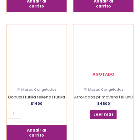
Añadir al
Añadir al
carrito
carrito
Donuts
Frutilla
rellena
Frutilla
cantidad
AGOTADO
🥟 Masas Congeladas
🥟 Masas Congeladas
Donuts Frutilla rellena Frutilla
Arrollados primavera (10 uni)
$
1400
$
4500
Leer más
Añadir al
carrito