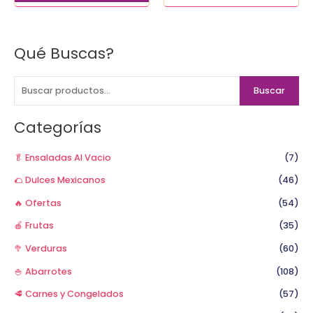
Qué Buscas?
B
u
s
Buscar
c
a
Categorías
r
p
🥬 Ensaladas Al Vacio
(7)
o
🌮 Dulces Mexicanos
(46)
r
🔥 Ofertas
(54)
:
🍎 Frutas
(35)
🥦 Verduras
(60)
🍚 Abarrotes
(108)
🥩 Carnes y Congelados
(57)