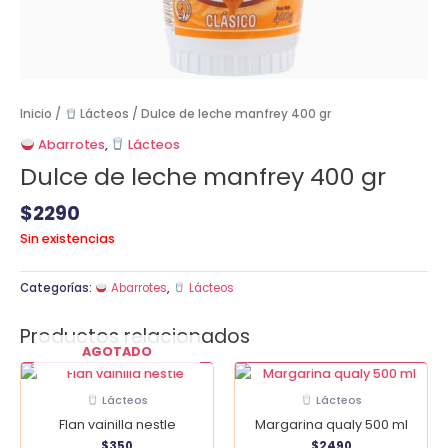
Inicio
/
Lácteos
/ Dulce de leche manfrey 400 gr
Abarrotes
,
Lácteos
Dulce de leche manfrey 400 gr
$
2290
Sin existencias
Categorías:
Abarrotes
,
Lácteos
Productos relacionados
AGOTADO
Margarina
qualy
Lácteos
Lácteos
500
Flan vainilla nestle
Margarina qualy 500 ml
ml
$
350
$
2490