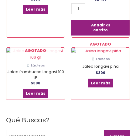
cantidad
Leer más
Añadir al
carrito
AGOTADO
AGOTADO
Lácteos
Lácteos
Jalea longavi piña
Jalea frambuesa longavi 100
$
300
gr
Leer más
$
300
Leer más
Qué Buscas?
B
u
s