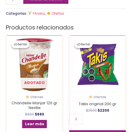
Categorías:
Fitness
,
Ofertas
Productos relacionados
El
El
El
El
Takis
precio
precio
precio
precio
¡Oferta!
¡Oferta!
¡Oferta!
¡Oferta!
original
original
actual
original
actual
era:
es:
era:
es:
200
$890.
$690.
$2590.
$2200.
gr
cantidad
AGOTADO
Ofertas
Ofertas
Chandelle Manjar 120 gr
Takis original 200 gr
Nestle
$
2590
$
2200
$
890
$
690
Leer más