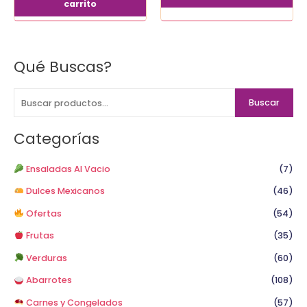
carrito
Qué Buscas?
B
u
s
Buscar
c
a
Categorías
r
p
Ensaladas Al Vacio
(7)
o
Dulces Mexicanos
(46)
r
Ofertas
(54)
:
Frutas
(35)
Verduras
(60)
Abarrotes
(108)
Carnes y Congelados
(57)