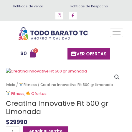
Ir
Políticas de venta
Políticas de Despacho
al
contenido
$
0
VER OFERTAS
Creatina
Innovative
Fit
Inicio
/
Fitness
/ Creatina Innovative Fit 500 gr Limonada
500
Fitness
,
Ofertas
gr
Creatina Innovative Fit 500 gr
Limonada
cantidad
Limonada
$
29990
Añadir al carrito