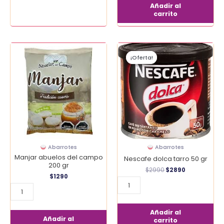
Añadir al
carrito
El
El
Manjar
Nescafe
precio
precio
¡Oferta!
¡Oferta!
abuelos
dolca
original
actual
era:
es:
del
tarro
$2990.
$2890.
campo
50
200
gr
gr
cantidad
cantidad
Abarrotes
Abarrotes
Manjar abuelos del campo
Nescafe dolca tarro 50 gr
200 gr
$
2990
$
2890
$
1290
Añadir al
Añadir al
carrito