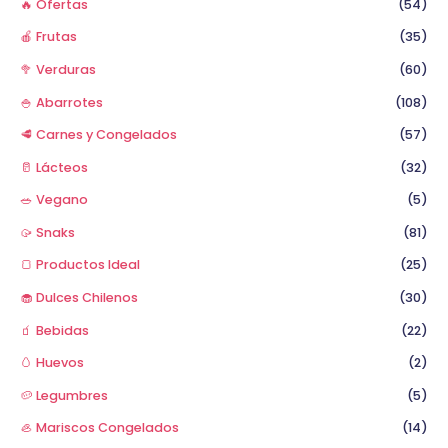
🔥 Ofertas
(54)
:
🍎 Frutas
(35)
🥦 Verduras
(60)
🍚 Abarrotes
(108)
🥩 Carnes y Congelados
(57)
🥛 Lácteos
(32)
🥗 Vegano
(5)
🥠 Snaks
(81)
🍞 Productos Ideal
(25)
🧁 Dulces Chilenos
(30)
🧃 Bebidas
(22)
🥚 Huevos
(2)
🥔 Legumbres
(5)
🦪 Mariscos Congelados
(14)