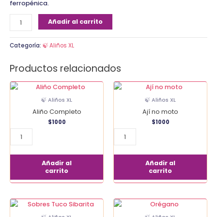
ferropénica.
Añadir al carrito
Categoría:
🍃 Aliños XL
Productos relacionados
Aliño
Ají
Completo
no
🍃 Aliños XL
🍃 Aliños XL
cantidad
moto
Aliño Completo
Ají no moto
cantidad
$
1000
$
1000
Añadir al
Añadir al
carrito
carrito
Sobres
Orégano
Tuco
cantidad