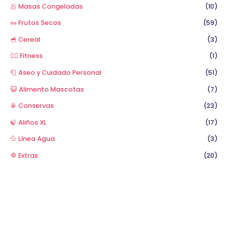
🥟 Masas Congeladas
(10)
🥜 Frutos Secos
(59)
🥣 Cereal
(3)
🏋️‍♂️ Fitness
(1)
🧻 Aseo y Cuidado Personal
(51)
😺 Alimento Mascotas
(7)
🥫 Conservas
(23)
🍃 Aliños XL
(17)
💦 Línea Agua
(3)
🧅 Extras
(20)