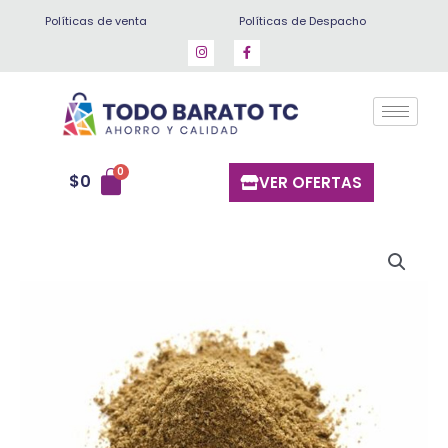
Ir
Políticas de venta
Políticas de Despacho
al
contenido
$
0
VER OFERTAS
Comino
cantidad