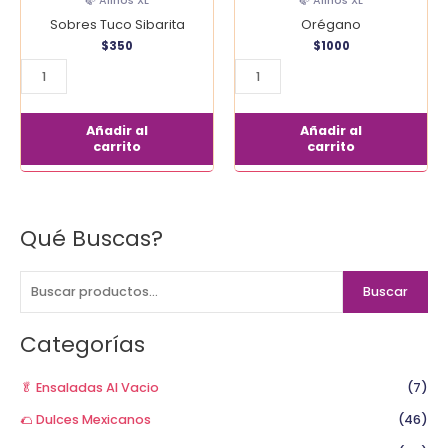
🍃 Aliños XL
🍃 Aliños XL
Sibarita
Sobres Tuco Sibarita
Orégano
cantidad
$
350
$
1000
Añadir al
Añadir al
carrito
carrito
Qué Buscas?
B
u
s
Buscar
c
a
Categorías
r
p
🥬 Ensaladas Al Vacio
(7)
o
🌮 Dulces Mexicanos
(46)
r