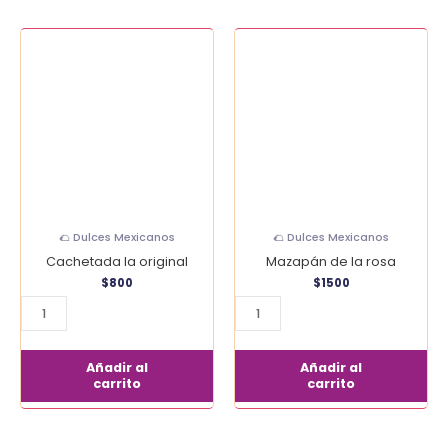
Cachetada
Mazapán
la
de
original
la
cantidad
rosa
cantidad
🌮 Dulces Mexicanos
🌮 Dulces Mexicanos
Cachetada la original
Mazapán de la rosa
$
800
$
1500
Añadir al
Añadir al
carrito
carrito