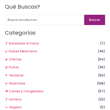
Qué Buscas?
B
u
s
Buscar
c
a
Categorías
r
p
🥬 Ensaladas Al Vacio
(7)
o
🌮 Dulces Mexicanos
(46)
r
🔥 Ofertas
(54)
:
🍎 Frutas
(35)
🥦 Verduras
(60)
🍚 Abarrotes
(108)
🥩 Carnes y Congelados
(57)
🥛 Lácteos
(32)
🥗 Vegano
(5)