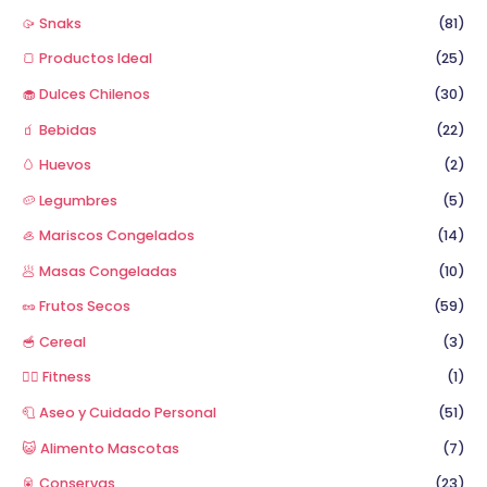
🥠 Snaks
(81)
🍞 Productos Ideal
(25)
🧁 Dulces Chilenos
(30)
🧃 Bebidas
(22)
🥚 Huevos
(2)
🥔 Legumbres
(5)
🦪 Mariscos Congelados
(14)
🥟 Masas Congeladas
(10)
🥜 Frutos Secos
(59)
🥣 Cereal
(3)
🏋️‍♂️ Fitness
(1)
🧻 Aseo y Cuidado Personal
(51)
😺 Alimento Mascotas
(7)
🥫 Conservas
(23)