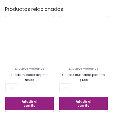
Productos relacionados
Lucas
Chicles
muecas
bubbaloo
pepino
platano
cantidad
cantidad
🌮 Dulces Mexicanos
🌮 Dulces Mexicanos
Lucas muecas pepino
Chicles bubbaloo platano
$
1500
$
400
Añadir al
Añadir al
carrito
carrito