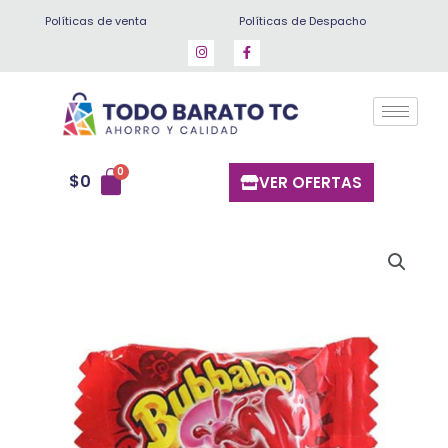
Ir
Políticas de venta
Políticas de Despacho
al
contenido
$
0
VER OFERTAS
Chicles
bubbaloo
Fresa
cantidad