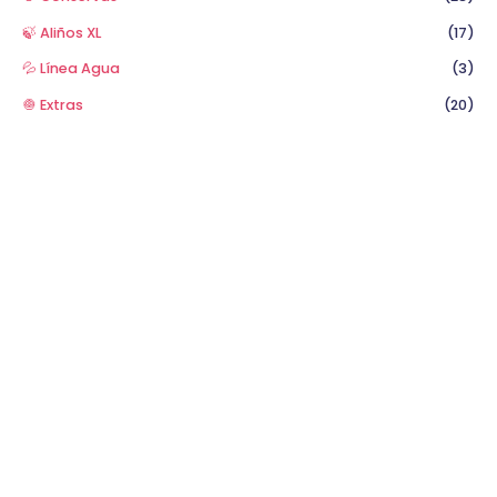
🍃 Aliños XL
(17)
💦 Línea Agua
(3)
🧅 Extras
(20)