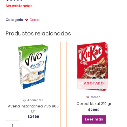
Sin existencias
Categoría:
Cereal
Productos relacionados
Avena
instantanea
vivo
800
gr
cantidad
AGOTADO
Cereal
Abarrotes
Cereal kit kat 210 gr
Avena instantanea vivo 800
$
2000
gr
$
2490
Leer más