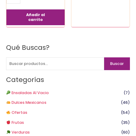
Añadir al
carrito
Qué Buscas?
B
u
s
Buscar
c
a
Categorías
r
p
Ensaladas Al Vacio
(7)
o
Dulces Mexicanos
(46)
r
Ofertas
(54)
:
Frutas
(35)
Verduras
(60)