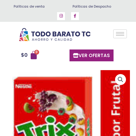
Ir
Políticas de venta
Políticas de Despacho
al
contenido
$
0
VER OFERTAS