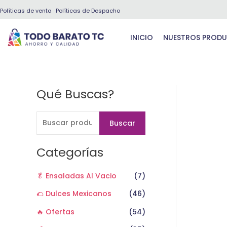
Ir
Políticas de venta
Políticas de Despacho
al
contenido
INICIO
NUESTROS PROD
Qué Buscas?
B
u
s
Buscar
c
a
Categorías
r
🥬 Ensaladas Al Vacio
(7)
p
o
🌮 Dulces Mexicanos
(46)
r
🔥 Ofertas
(54)
: