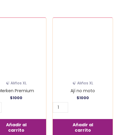
n
Ají
um
no
dad
moto
cantidad
🍃 Aliños XL
🍃 Aliños XL
Merken Premium
Ají no moto
$
1000
$
1000
Añadir al
Añadir al
carrito
carrito