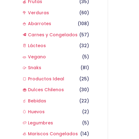
🍎 Frutas
(35)
🥦 Verduras
(60)
🍚 Abarrotes
(108)
🥩 Carnes y Congelados
(57)
🥛 Lácteos
(32)
🥗 Vegano
(5)
🥠 Snaks
(81)
🍞 Productos Ideal
(25)
🧁 Dulces Chilenos
(30)
🧃 Bebidas
(22)
🥚 Huevos
(2)
🥔 Legumbres
(5)
🦪 Mariscos Congelados
(14)