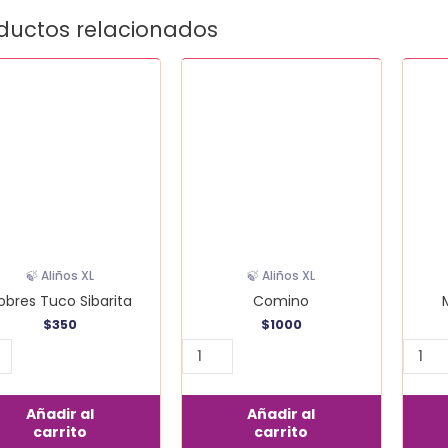
ductos relacionados
es
Comino
Merke
cantidad
Premi
ita
canti
idad
🍃 Aliños XL
🍃 Aliños XL
obres Tuco Sibarita
Comino
$
350
$
1000
Añadir al
Añadir al
carrito
carrito