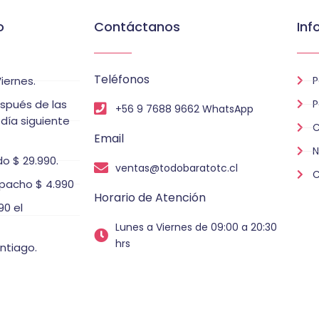
o
Contáctanos
Inf
Teléfonos
iernes.
P
espués de las
P
+56 9 7688 9662 WhatsApp
 día siguiente
C
Email
N
o $ 29.990.
ventas@todobaratotc.cl
C
pacho $ 4.990
Horario de Atención
0 el
Lunes a Viernes de 09:00 a 20:30
hrs
ntiago.