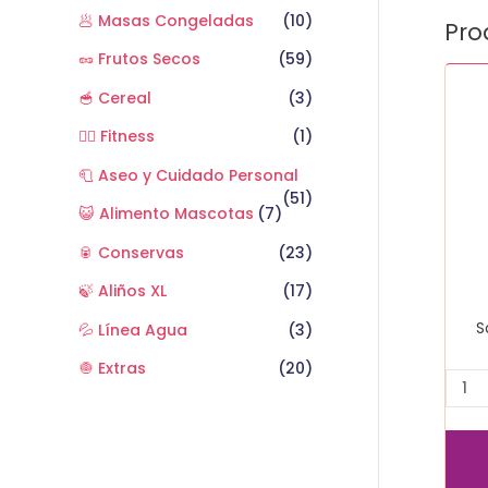
🥟 Masas Congeladas
(10)
Pro
🥜 Frutos Secos
(59)
Sobr
🥣 Cereal
(3)
Tuco
Sibar
🏋️‍♂️ Fitness
(1)
cant
🧻 Aseo y Cuidado Personal
(51)
😺 Alimento Mascotas
(7)
🥫 Conservas
(23)
🍃 Aliños XL
(17)
S
💦 Línea Agua
(3)
🧅 Extras
(20)