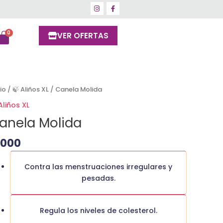
VER OFERTAS
nela
cio
/
🍃 Aliños XL
/ Canela Molida
lida
Aliños XL
ntidad
anela Molida
1000
Contra las menstruaciones irregulares y
pesadas.
Regula los niveles de colesterol.