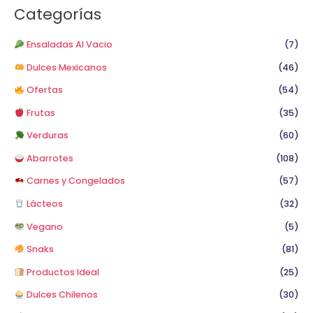
a
Categorías
r
p
Ensaladas Al Vacio
(7)
o
Dulces Mexicanos
(46)
r
Ofertas
(54)
:
Frutas
(35)
Verduras
(60)
Abarrotes
(108)
Carnes y Congelados
(57)
Lácteos
(32)
Vegano
(5)
Snaks
(81)
Productos Ideal
(25)
Dulces Chilenos
(30)