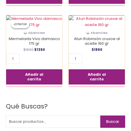
El
El
Mermelada
Atun
precio
precio
¡Oferta!
¡Oferta!
Vivo
Robinsón
original
actual
era:
es:
damasco
crusoe
Abarrotes
Abarrotes
$1690.
$1390.
175
al
Mermelada Vivo damasco
Atun Robinsón crusoe al
gr
aceite
175 gr
aceite 160 gr
cantidad
160
$
1690
$
1390
$
1890
gr
cantidad
Añadir al
Añadir al
carrito
carrito
Qué Buscas?
B
u
s
Buscar
c