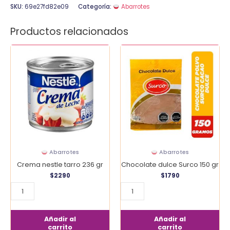
SKU:
69e27fd82e09
Categoría:
Abarrotes
Productos relacionados
Crema
Chocolate
nestle
dulce
tarro
Surco
236
150
gr
gr
cantidad
cantidad
Abarrotes
Abarrotes
Crema nestle tarro 236 gr
Chocolate dulce Surco 150 gr
$
2290
$
1790
Añadir al
Añadir al
carrito
carrito