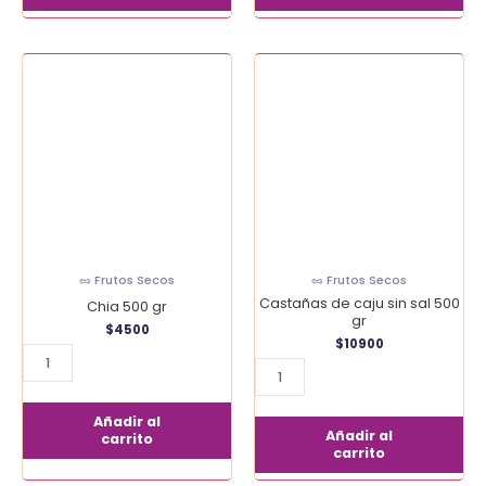
Chia
Castañas
500
de
gr
caju
cantidad
sin
sal
500
gr
cantidad
🥜 Frutos Secos
🥜 Frutos Secos
Castañas de caju sin sal 500
Chia 500 gr
gr
$
4500
$
10900
Añadir al
Añadir al
carrito
carrito