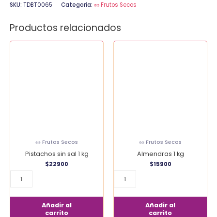
SKU:
TDBT0065
Categoría:
🥜 Frutos Secos
Productos relacionados
Pistachos
Almendras
sin
1
sal
kg
1
cantidad
kg
cantidad
🥜 Frutos Secos
🥜 Frutos Secos
Pistachos sin sal 1 kg
Almendras 1 kg
$
22900
$
15900
Añadir al
Añadir al
carrito
carrito