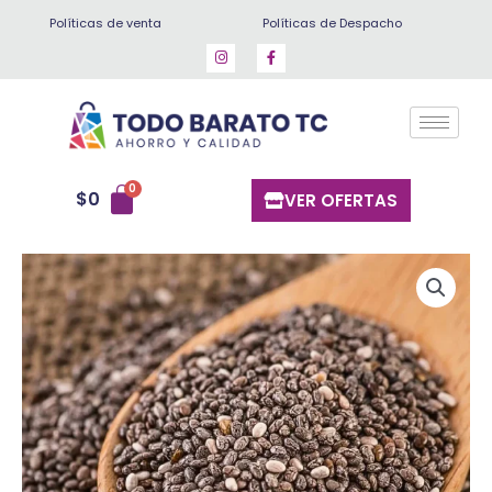
Ir
Políticas de venta
Políticas de Despacho
al
contenido
$
0
VER OFERTAS
Chia
1
kg
cantidad