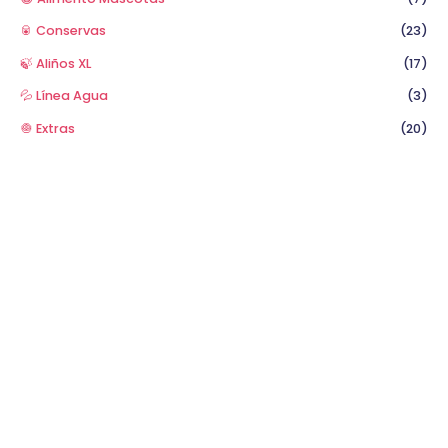
🥫 Conservas
(23)
🍃 Aliños XL
(17)
💦 Línea Agua
(3)
🧅 Extras
(20)