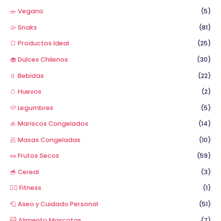
🥗 Vegano
(5)
🥠 Snaks
(81)
🍞 Productos Ideal
(25)
🧁 Dulces Chilenos
(30)
🧃 Bebidas
(22)
🥚 Huevos
(2)
🥔 Legumbres
(5)
🦪 Mariscos Congelados
(14)
🥟 Masas Congeladas
(10)
🥜 Frutos Secos
(59)
🥣 Cereal
(3)
🏋️‍♂️ Fitness
(1)
🧻 Aseo y Cuidado Personal
(51)
😺 Alimento Mascotas
(7)