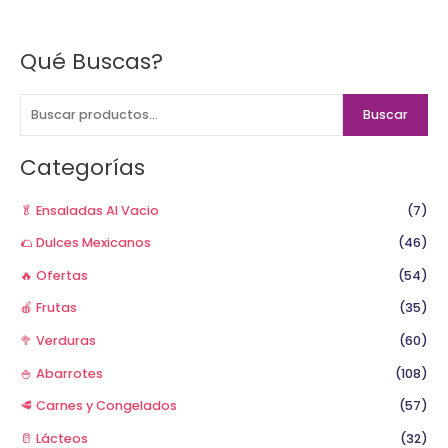
Qué Buscas?
B
u
s
Buscar
c
a
Categorías
r
p
🥬 Ensaladas Al Vacio
(7)
o
🌮 Dulces Mexicanos
(46)
r
🔥 Ofertas
(54)
:
🍎 Frutas
(35)
🥦 Verduras
(60)
🍚 Abarrotes
(108)
🥩 Carnes y Congelados
(57)
🥛 Lácteos
(32)